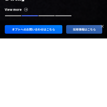
View more
View more
View more
View more
オプトへの
お問い合わせはこちら
採用情報はこちら
近く、深く、速く、そして永く。
顧客を先導する
グロースリーダーへ。