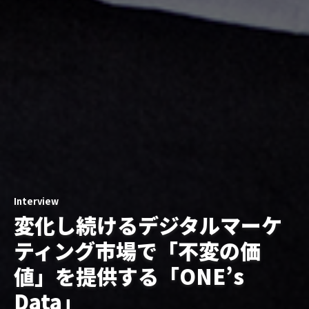
Interview
コンテンツの一環として、ユ
Case Study
Interview
トップメッセージ
わずか1年でEC事業の業績が
変化し続けるデジタルマーケ
ーザーに受容される広告を。
新たな成長ステージへの移行
約31倍に改善！オプトとイン
ティング市場で「不変の価
多様な業界から注目を集め
にあたって
ハウス化を見据えた組織改革
値」を提供する「ONE’s
る、TikTokのマーケティング
代表取締役社長 金澤 大輔より
と利益創出。
Data」
戦略とは
ステークホルダーの皆さまへ