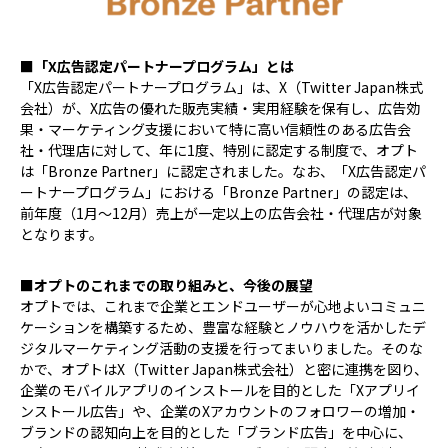
■「X広告認定パートナープログラム」とは
「X広告認定パートナープログラム」は、X（Twitter Japan株式
会社）が、X広告の優れた販売実績・実用経験を保有し、広告効
果・マーケティング支援において特に高い信頼性のある広告会
社・代理店に対して、年に1度、特別に認定する制度で、オプト
は「Bronze Partner」に認定されました。なお、「X広告認定パ
ートナープログラム」における「Bronze Partner」の認定は、
前年度（1月～12月）売上が一定以上の広告会社・代理店が対象
となります。
■オプトのこれまでの取り組みと、今後の展望
オプトでは、これまで企業とエンドユーザーが心地よいコミュニ
ケーションを構築するため、豊富な経験とノウハウを活かしたデ
ジタルマーケティング活動の支援を行ってまいりました。そのな
かで、オプトはX（Twitter Japan株式会社）と密に連携を図り、
企業のモバイルアプリのインストールを目的とした「Xアプリイ
ンストール広告」や、企業のXアカウントのフォロワーの増加・
ブランドの認知向上を目的とした「ブランド広告」を中心に、