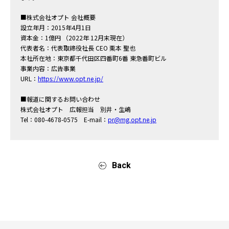
■株式会社オプト 会社概要
設立年月：2015年4月1日
資本金：1億円 （2022年 12月末現在）
代表者名：代表取締役社長 CEO 栗本 聖也
本社所在地：東京都千代田区四番町6番 東急番町ビル
事業内容：広告事業
URL：
https://www.opt.ne.jp/
■報道に関するお問い合わせ
株式会社オプト 広報担当 別井・生嶋
Tel：080-4678-0575 E-mail：
pr@mg.opt.ne.jp
Back