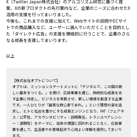
X（Twitter Japan株式会社）のアルゴリズム研究に基づく提
案、Xの新プロダクトの先行案内など、企業のニーズに合わせたX
活用の支援を行ってまいりました。
今後も、これまでの支援に加えて、Webサイトの訪問やECサイ
トでの商品購入など、ユーザーに選んでいただくことを目的とし
た「ダイレクト広告」の支援を積極的に行うことで、企業のさら
なる成長を支援してまいります。
以上
【株式会社オプトについて】
オプトは、ミッションステートメントに「デジタルで、この国の新
しい基本をつくる。」を掲げ、広告事業を通じ、持続的な成長を志
す企業に伴走し、ビジネスを革新させ、新しい価値を創造する企業
です。一人ひとりが「誠実な野心家であれ。」という理想の姿を追
求し、ヒトと社会を豊かにする成長エンジンとなり、FAT（フェアネ
ス：公平性、アカウンタビリティ：説明責任、トランスペアレンシ
ー：透明性）をテーマに、従来の慣習に囚われることなく、広告事
業を通して、生活者やお客様起点で心地よい体験を提供してまいり
ます。