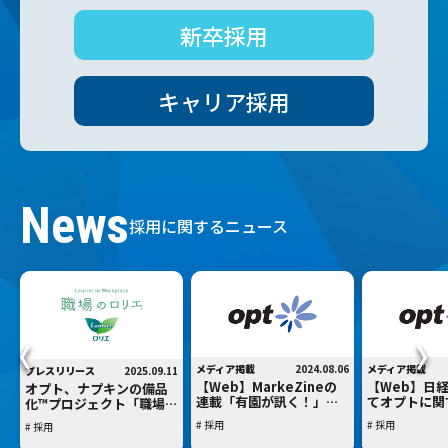
新卒採用
キャリア採用
News
採用に関するニュース
メディア掲載
2024.08.06
メディア掲載
プレスリリース
2025.09.11
【Web】MarkeZineの
【Web】日経
オプト、ナプキンの備品
連載「有園が訊く！」に
てオプトに関
化™プロジェクト「職場の
て、オプト 代表取締役社
掲載されまし
ロリエ」を導入開始～誰
# 採用
# 採用
# 採用
長 CEO 金澤大輔との対談
もが安心してチャレン
記事を公開いただきまし