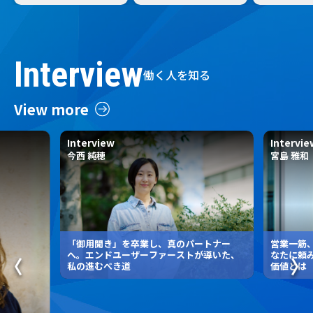
ジ・成長できる職場環境
た。
づくりを推進～
Interview
働く人を知る
View more
Interview
Intervie
今西 純穂
宮島 雅和
「御用聞き」を卒業し、真のパートナー
営業一筋、
へ。エンドユーザーファーストが導いた、
なたに頼
私の進むべき道
価値とは