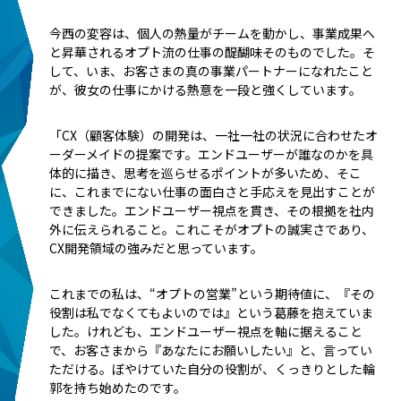
今西の変容は、個人の熱量がチームを動かし、事業成果へ
と昇華されるオプト流の仕事の醍醐味そのものでした。そ
して、いま、お客さまの真の事業パートナーになれたこと
が、彼女の仕事にかける熱意を一段と強くしています。
「CX（顧客体験）の開発は、一社一社の状況に合わせたオ
ーダーメイドの提案です。エンドユーザーが誰なのかを具
体的に描き、思考を巡らせるポイントが多いため、そこ
に、これまでにない仕事の面白さと手応えを見出すことが
できました。エンドユーザー視点を貫き、その根拠を社内
外に伝えられること。これこそがオプトの誠実さであり、
CX開発領域の強みだと思っています。
これまでの私は、“オプトの営業”という期待値に、『その
役割は私でなくてもよいのでは』という葛藤を抱えていま
した。けれども、エンドユーザー視点を軸に据えること
で、お客さまから『あなたにお願いしたい』と、言ってい
ただける。ぼやけていた自分の役割が、くっきりとした輪
郭を持ち始めたのです。