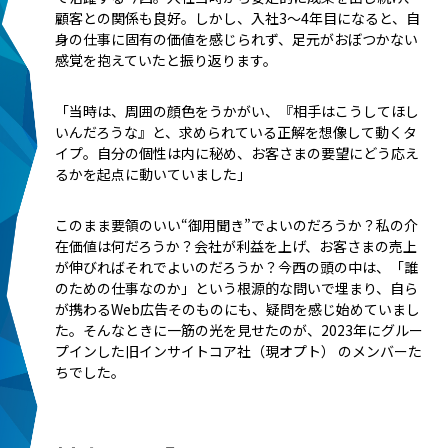
顧客との関係も良好。しかし、入社3〜4年目になると、自
身の仕事に固有の価値を感じられず、足元がおぼつかない
感覚を抱えていたと振り返ります。
「当時は、周囲の顔色をうかがい、『相手はこうしてほし
いんだろうな』と、求められている正解を想像して動くタ
イプ。自分の個性は内に秘め、お客さまの要望にどう応え
るかを起点に動いていました」
このまま要領のいい“御用聞き”でよいのだろうか？私の介
在価値は何だろうか？会社が利益を上げ、お客さまの売上
が伸びればそれでよいのだろうか？今西の頭の中は、「誰
のための仕事なのか」という根源的な問いで埋まり、自ら
が携わるWeb広告そのものにも、疑問を感じ始めていまし
た。そんなときに一筋の光を見せたのが、2023年にグルー
プインした旧インサイトコア社（現オプト） のメンバーた
ちでした。