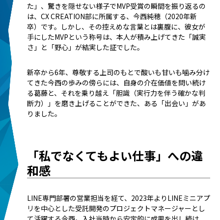
た」、驚きを隠せない様子でMVP受賞の瞬間を振り返るの
は、CX CREATION部に所属する、今西純穂（2020年新
卒）です。しかし、その控えめな言葉とは裏腹に、彼女が
手にしたMVPという称号は、本人が積み上げてきた「誠実
さ」と「野心」が結実した証でした。
新卒から6年、尊敬する上司のもとで酸いも甘いも噛み分け
てきた今西の歩みの傍らには、自身の介在価値を問い続け
る葛藤と、それを乗り越え「胆識（実行力を伴う確かな判
断力）」を磨き上げることができた、ある「出会い」があ
りました。
「私でなくてもよい仕事」への違
和感
LINE専門部署の営業担当を経て、2023年よりLINEミニアプ
リを中心とした受託開発のプロジェクトマネージャーとし
て活躍する今西。入社当時から安定的に成果を出し続け、