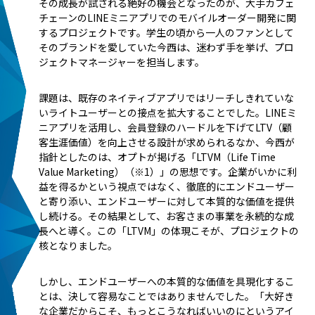
その成長が試される絶好の機会となったのが、大手カフェ
チェーンのLINEミニアプリでのモバイルオーダー開発に関
するプロジェクトです。学生の頃から一人のファンとして
そのブランドを愛していた今西は、迷わず手を挙げ、プロ
ジェクトマネージャーを担当します。
課題は、既存のネイティブアプリではリーチしきれていな
いライトユーザーとの接点を拡大することでした。LINEミ
ニアプリを活用し、会員登録のハードルを下げてLTV（顧
客生涯価値）を向上させる設計が求められるなか、今西が
指針としたのは、オプトが掲げる「LTVM（Life Time
Value Marketing）（※1）」の思想です。企業がいかに利
益を得るかという視点ではなく、徹底的にエンドユーザー
と寄り添い、エンドユーザーに対して本質的な価値を提供
し続ける。その結果として、お客さまの事業を永続的な成
長へと導く。この「LTVM」の体現こそが、プロジェクトの
核となりました。
しかし、エンドユーザーへの本質的な価値を具現化するこ
とは、決して容易なことではありませんでした。「大好き
な企業だからこそ、もっとこうなればいいのにというアイ