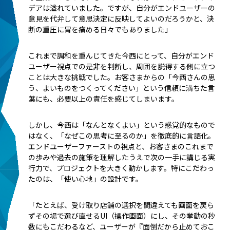
デアは溢れていました。ですが、自分がエンドユーザーの
意見を代弁して意思決定に反映してよいのだろうかと、決
断の重圧に胃を痛める日々でもありました」
これまで調和を重んじてきた今西にとって、自分がエンド
ユーザー視点での是非を判断し、周囲を説得する側に立つ
ことは大きな挑戦でした。お客さまからの「今西さんの思
う、よいものをつくってください」という信頼に満ちた言
葉にも、必要以上の責任を感じてしまいます。
しかし、今西は「なんとなくよい」という感覚的なもので
はなく、「なぜこの思考に至るのか」を徹底的に言語化。
エンドユーザーファーストの視点と、お客さまのこれまで
の歩みや過去の施策を理解したうえで次の一手に講じる実
行力で、プロジェクトを大きく動かします。特にこだわっ
たのは、「使い心地」の設計です。
「たとえば、受け取り店舗の選択を間違えても画面を戻ら
ずその場で選び直せるUI（操作画面）にし、その挙動の秒
数にもこだわるなど、ユーザーが『面倒だから止めておこ