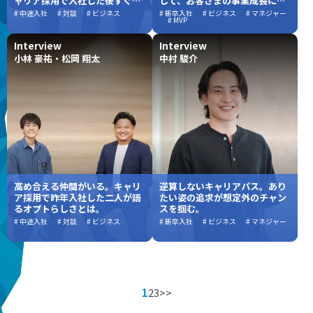
ャリア採用で入社した後すぐに
して、お客さまの事業成長に伴
高い壁へと挑めるワケは？
走する
# 中途入社
# 対談
# ビジネス
# 新卒入社
# ビジネス
# マネジャー
# MVP
Interview
Interview
小林 豪祐・松岡 翔太
中村 駿介
高め合える仲間がいる。キャリ
逆算しないキャリアパス。あり
ア採用で昨年入社した二人が語
たい姿の追求が想定外のチャン
るオプトらしさとは。
スを掴む。
# 中途入社
# 対談
# ビジネス
# 新卒入社
# ビジネス
# マネジャー
1
2
3
>>