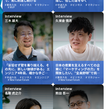
で、常に前進し続ける
指し、信じた道をゆく
# 新卒入社
# ビジネス
# マネジャー
# 中途入社
# ビジネス
# マネジャー
# MVP
# MVP
Interview
Interview
三木 雄大
久保倉 慎吾
「妥協せず壁を乗り越える。そ
日本の産業を支えるすべての企
の先に、新しい価値がある」 エ
業に「マーケティングの力」を
ンジニア4年目。確かな手ごた
開放したい。“全員野球”で挑ん
えが拓いた、新しい世界
だ、新しい価値創造の舞台裏
# 中途入社
# ビジネス
# エンジニア
# 新卒入社
# ビジネス
# マネジャー
# New Value Forum
# New Value Forum
Interview
Interview
名取 虎之介
熊田 吾一