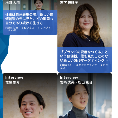
松浦 大樹
恵下 麻理子
仕事は自己表現の場。新しい価
値創造の先に見た、どの瞬間も
自分であり続ける生き方
# 新卒入社
# ビジネス
# マネジャー
# MVP
「ブランドの資産をつくる」と
いう価値観。誰も見たことのな
い新しいSNSマーケティングの
形を求めて
# 中途入社
# エグゼクティブ
# ビジ
ネス
Interview
Interview
佐藤 悠介
宮﨑 大央・松山 克音