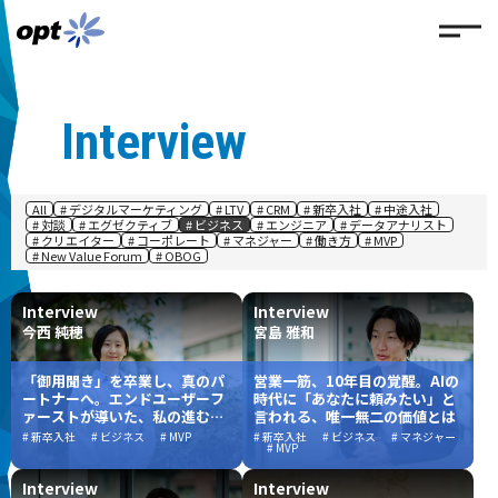
Interview
All
# デジタルマーケティング
# LTV
# CRM
# 新卒入社
# 中途入社
# 対談
# エグゼクティブ
# ビジネス
# エンジニア
# データアナリスト
# クリエイター
# コーポレート
# マネジャー
# 働き方
# MVP
# New Value Forum
# OBOG
Interview
Interview
今西 純穂
宮島 雅和
「御用聞き」を卒業し、真のパ
営業一筋、10年目の覚醒。AIの
ートナーへ。エンドユーザーフ
時代に「あなたに頼みたい」と
ァーストが導いた、私の進むべ
言われる、唯一無二の価値とは
き道
# 新卒入社
# ビジネス
# MVP
# 新卒入社
# ビジネス
# マネジャー
# MVP
Interview
Interview