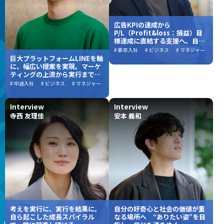
広告KPIの達成から
P/L（Profit&loss：損益）目
標達成に直結する支援へ。自律
分散型組織の「強い個」が顧客
# 新卒入社
# ビジネス
# マネジャー
の事業成長に伴走するマーケテ
巨大プラットフォームLINEを軸
ィングコンサルティングの真髄
に、幅広い提案を実現。マーケ
ティングの上流から実行まで携
わる仕事のやりがい
# 中途入社
# ビジネス
# マネジャー
Interview
Interview
寺西 友理佳
安本 義和
考えを実行に、実行を結果に。
自分の好奇心と社会の価値が重
自ら起こした成長スパイラル
なる場所へ “ありたい姿”を目