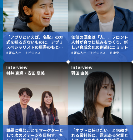
「アプリといえば、名取」の方
価値の源泉は「人」。フロント
式を揺るぎないものに。アプリ
人材が育つ仕組みをつくり、新
スペシャリストの肩書のもとで
しい育成文化の創造にコミット
切り拓く、自身のキャリアと会
# 新卒入社
# ビジネス
# 新卒入社
# ビジネス
# MVP
社の未来
Interview
Interview
村井 克輝・安田 夏美
羽田 由美
難題に挑むことでマーケターと
「オプトに任せたい」と信頼さ
して次のステージを目指す。キ
れる羅針盤に。意志ある営業と