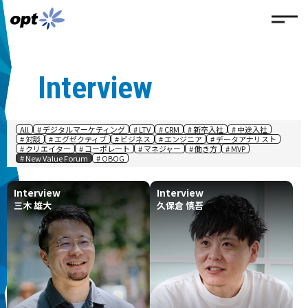
Interview
All
# デジタルマーケティング
# LTV
# CRM
# 新卒入社
# 中途入社
# 対談
# エグゼクティブ
# ビジネス
# エンジニア
# データアナリスト
# クリエイター
# コーポレート
# マネジャー
# 働き方
# MVP
# New Value Forum
# OBOG
Interview
Interview
三木 雄大
久保倉 慎吾