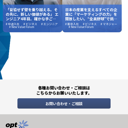
「妥協せず壁を乗り越える。そ
日本の産業を支えるすべての企
の先に、新しい価値がある」 エ
業に「マーケティングの力」を
ンジニア4年目。確かな手ごた
開放したい。“全員野球”で挑ん
えが拓いた、新しい世界
だ、新しい価値創造の舞台裏
# 中途入社
# ビジネス
# エンジニア
# 新卒入社
# ビジネス
# マネジャー
# New Value Forum
# New Value Forum
各種お問い合わせ・ご相談は
こちらからお願いいたします。
お問い合わせ・ご相談