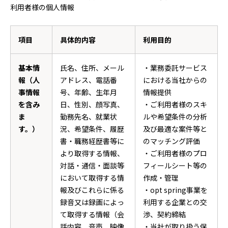
利用者様の個人情報
項目
具体的内容
利用目的
基本情
氏名、住所、メール
・業務委託サービス
報（人
アドレス、電話番
における当社からの
事情報
号、年齢、生年月
情報提供
を含み
日、性別、顔写真、
・ご利用者様のスキ
ま
勤務先名、就業状
ルや希望条件の分析
す。）
況、希望条件、履歴
及び最適な案件等と
書・職務経歴書等に
のマッチング評価
より取得する情報、
・ご利用者様のプロ
対話・通信・面談等
フィールシート等の
において取得する情
作成・管理
報及びこれらに係る
・opt spring事業を
録音又は録画によっ
利用する企業との交
て取得する情報（会
渉、契約締結
話内容、音声、映像
・当社が取り扱う保