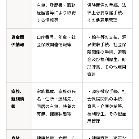
有無、履歴書・職務
保険関係の手続、法
経歴書等により取得
律上必要な諸手続、
する情報等
その他雇用管理
賃金関
口座番号、年金・社
・給与等の支払、源
係情報
会保険関連情報等
泉徴収手続、社会保
険関係の手続、退職
金及び福利厚生、財
形貯蓄、その他雇用
管理
家族、
家族構成、家族の氏
・源泉徴収手続、社
親族情
名・住所・連絡先、
会保険関係の手続、
報
同居の有無、扶養の
育児・介護休業等、
有無、健康状態等
福利厚生、その他雇
用管理
身体、
健康状態、病歴、心
・健康管理、適正な