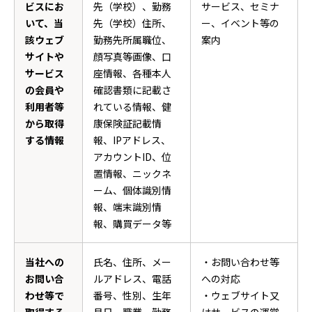
ビスにお
先（学校）、勤務
サービス、セミナ
いて、当
先（学校）住所、
ー、イベント等の
該ウェブ
勤務先所属職位、
案内
サイトや
顔写真等画像、口
サービス
座情報、各種本人
の会員や
確認書類に記載さ
利用者等
れている情報、健
から取得
康保険証記載情
する情報
報、IPアドレス、
アカウントID、位
置情報、ニックネ
ーム、個体識別情
報、端末識別情
報、購買データ等
当社への
氏名、住所、メー
・お問い合わせ等
お問い合
ルアドレス、電話
への対応
わせ等で
番号、性別、生年
・ウェブサイト又