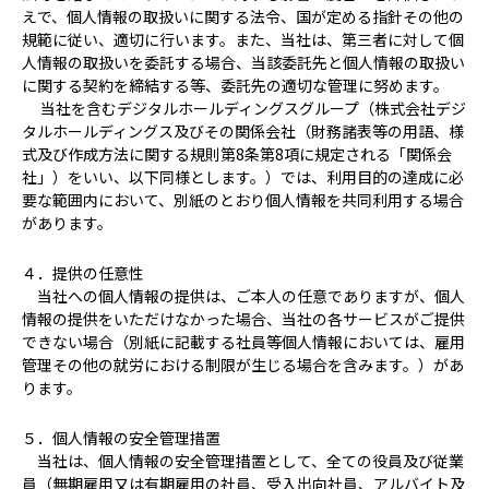
えで、個人情報の取扱いに関する法令、国が定める指針その他の
規範に従い、適切に行います。また、当社は、第三者に対して個
人情報の取扱いを委託する場合、当該委託先と個人情報の取扱い
に関する契約を締結する等、委託先の適切な管理に努めます。
当社を含むデジタルホールディングスグループ（株式会社デジ
タルホールディングス及びその関係会社（財務諸表等の用語、様
式及び作成方法に関する規則第8条第8項に規定される「関係会
社」）をいい、以下同様とします。）では、利用目的の達成に必
要な範囲内において、別紙のとおり個人情報を共同利用する場合
があります。
４．提供の任意性
当社への個人情報の提供は、ご本人の任意でありますが、個人
情報の提供をいただけなかった場合、当社の各サービスがご提供
できない場合（別紙に記載する社員等個人情報においては、雇用
管理その他の就労における制限が生じる場合を含みます。）があ
ります。
５．個人情報の安全管理措置
当社は、個人情報の安全管理措置として、全ての役員及び従業
員（無期雇用又は有期雇用の社員、受入出向社員、アルバイト及