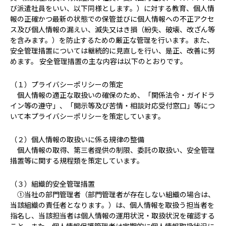
び派遣社員をいい、以下同様とします。）に対する教育、個人情
報の正確かつ最新の状態での保管並びに個人情報への不正アクセ
ス及び個人情報の漏えい、滅失又はき損（紛失、破壊、改ざん等
を含みます。）を防止するための厳正な管理を行います。また、
安全管理措置については継続的に見直しを行い、是正、改善に努
めます。 安全管理措置の主な内容は以下のとおりです。
（１）プライバシーポリシーの策定
個人情報の適正な取扱いの確保のため、「関係法令・ガイドラ
イン等の遵守」、「開示等及び苦情・相談対応受付窓口」等につ
いて本プライバシーポリシーを策定しています。
（２）個人情報の取扱いに係る規律の整備
個人情報の取得、第三者提供の制限、委託の取扱い、安全管理
措置等に関する規程類を策定しています。
（３）組織的安全管理措置
①当社の部門管理者（部門管理者が存在しない組織の場合は、
当該組織の責任者となります。）は、個人情報を取扱う担当者を
指名し、当該担当者は個人情報の運用状況・取扱状況を確認する