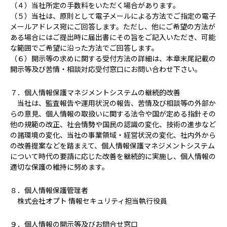
（４）当社所定の手数料をいただく場合があります。
（５）当社は、原則として電子メールによる方法でご指定の電子
メールアドレス宛にご回答します。ただし、他にご希望の方法が
ある場合にはご提出時に届出書にその旨をご記入いただき、可能
な範囲でご希望に沿った方法でご回答します。
（６）開示等の求めに関する受付方法の詳細は、本章末尾記載の
開示等及び苦情・相談対応受付窓口にお問い合わせ下さい。
７．個人情報保護マネジメントシステムの継続的改善
当社は、監査報告や運用状況の報告、苦情及び相談等の外部か
らの意見、個人情報の取扱いに関する法令や国が定める指針その
他の規範の改正、社会情勢や国民の認識の変化、技術の進歩など
の諸環境の変化、当社の事業領域・経営状況の変化、社内外から
の改善提案などを踏まえて、個人情報保護マネジメントシステム
について時代の要請に応じた改善を継続的に実施し、個人情報の
適切な保護の維持に努めます。
８．個人情報保護管理者
株式会社オプト 情報セキュリティ担当執行役員
９．個人情報の開示等及びお問合せ窓口