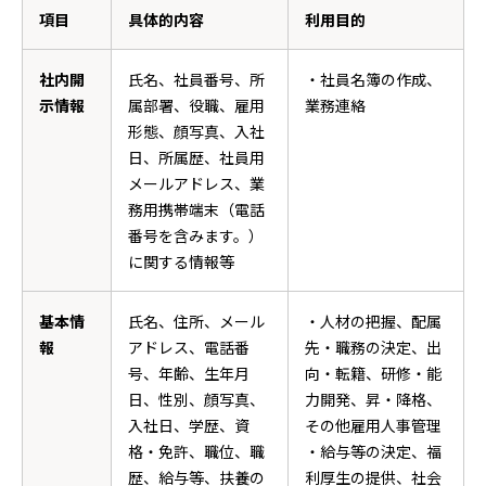
項目
具体的内容
利用目的
社内開
氏名、社員番号、所
・社員名簿の作成、
示情報
属部署、役職、雇用
業務連絡
形態、顔写真、入社
日、所属歴、社員用
メールアドレス、業
務用携帯端末（電話
番号を含みます。）
に関する情報等
基本情
氏名、住所、メール
・人材の把握、配属
報
アドレス、電話番
先・職務の決定、出
号、年齢、生年月
向・転籍、研修・能
日、性別、顔写真、
力開発、昇・降格、
入社日、学歴、資
その他雇用人事管理
格・免許、職位、職
・給与等の決定、福
歴、給与等、扶養の
利厚生の提供、社会