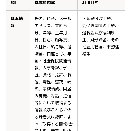
項目
具体的内容
利用目的
基本情
氏名、住所、メール
・源泉徴収手続、社
報
アドレス、電話番
会保険関係の手続、
号、年齢、生年月
退職金及び福利厚
日、性別、顔写真、
生、財形貯蓄、その
入社日、給与等、退
他雇用管理、事務連
職金、口座番号、年
絡等
金・社会保険関連情
報、人事考課、学
歴、資格・免許、職
位、職歴、懲戒・表
彰、家族構成、同居
の有無、対話・通信
等において取得する
情報及びこれらに係
る録音又は録画によ
って取得する情報(会
話内容、音声、映像