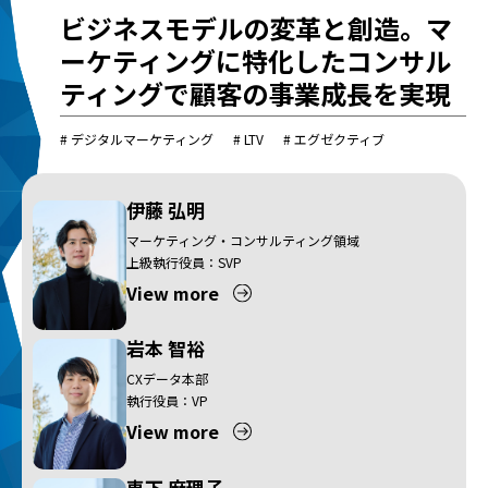
ビジネスモデルの変革と創造。マ
ーケティングに特化したコンサル
ティングで顧客の事業成長を実現
# デジタルマーケティング
# LTV
# エグゼクティブ
伊藤 弘明
マーケティング・コンサルティング領域
上級執行役員：SVP
View more
岩本 智裕
CXデータ本部
執行役員：VP
View more
恵下 麻理子