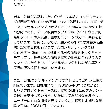
ださい。
岩本：先ほどお話しした、CXデータ本部のコンサルティン
グ部門が手がける4つの事業について説明します。まず、デ
ータコンサルティングはオプトとして20年以上の歴史を持
つ分野であり、データ取得のタグやSDK（ソフトウェア開
発キット）の導入支援、蓄積したデータの分析、実行を行
っています。場合によっては、顧客のKPI（重要業績評価指
標）設定の支援も行います。AIコンサルティングでは
ChatGPTやGeminiなど進化するAIの情報を正しくキャッ
チアップし、最先端のAI情報を顧客の課題に合わせてカス
タマイズしたうえで、コンサルティングをしながら導入と
実行の仮説検証を進めていきます。
また、LINEコンサルティングはオプトとして10年以上取り
組んでいます。自社開発の「TSUNAGARU®（つながる）」
というプロダクトをベースに、顧客のLINE公式アカウント
の運用を支援しています。いかにして友だち数を増やし、
ユーザーに有益な情報を届けていくか、顧客と定期的な議
論を重ね、PDCAを回しています。