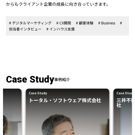
からもクライアント企業の成長に向き合っていきます。
# デジタルマーケティング
# CX開発
# 顧客体験
# Business
#
担当者インタビュー
# インハウス支援
Case Study
事例紹介
Case Study
Case Study
トータル・ソフトウェア株式会社
三井不
社