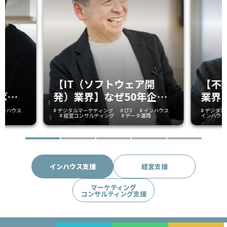
】
【不
【IT（ソフトウェア開
ば間
業界
発）業界】なぜ50年企業
一段
は“
は再成長できたのか。“組
 インハウス
# デジタ
# デジタルマーケティング
# LTV
# インハウス
インハウス
# 経営コンサルティング
# データ運用
を目
顧客
織の接続”から始まった経
を決
だっ
営改革
価値
“伴走
インハウス支援
経営支援
の支援
マーケティング
コンサルティング支援