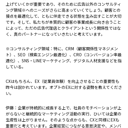
上げていくかが重要であり、そのために広告以外のコンサルティ
ング領域※へのニーズがさらに高まっていくでしょう。顧客との
接点を最適化して、ともに伴走できる状態を生み出すことが大切
です。そして、私たちが本質的に顧客の事業成長に向き合うこと
によって、ただの広告代理店とクライアントという関係性ではな
く、真のパートナーになっていきたいと考えています。
※コンサルティング領域：特に、CRM（顧客関係性マネジメン
ト）、SEO（検索エンジン最適化）、CRO（コンバージョン率最
適化）、SNS・LINEマーケティング、デジタル人材支援などを指
している。
――CXはもちろん、EX（従業員体験）を向上させることの重要性も
昨今は説かれています。オプトのEXに対する姿勢を教えてくださ
い。
伊藤：企業が持続的に成長する上で、社員のモチベーションが上
がらないと継続的なマーケティング活動の実行、ひいては企業の
生産性は上がりません。そのような点からも、CXと同様にEXも
重要だと考えています。企業経営につながる意思決定や、メンバ