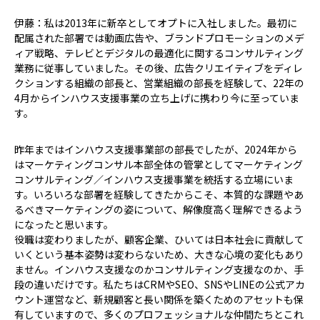
伊藤：私は2013年に新卒としてオプトに入社しました。最初に
配属された部署では動画広告や、ブランドプロモーションのメデ
ィア戦略、テレビとデジタルの最適化に関するコンサルティング
業務に従事していました。その後、広告クリエイティブをディレ
クションする組織の部長と、営業組織の部長を経験して、22年の
4月からインハウス支援事業の立ち上げに携わり今に至っていま
す。
昨年まではインハウス支援事業部の部長でしたが、2024年から
はマーケティングコンサル本部全体の管掌としてマーケティング
コンサルティング／インハウス支援事業を統括する立場にいま
す。いろいろな部署を経験してきたからこそ、本質的な課題やあ
るべきマーケティングの姿について、解像度高く理解できるよう
になったと思います。
役職は変わりましたが、顧客企業、ひいては日本社会に貢献して
いくという基本姿勢は変わらないため、大きな心境の変化もあり
ません。インハウス支援なのかコンサルティング支援なのか、手
段の違いだけです。私たちはCRMやSEO、SNSやLINEの公式アカ
ウント運営など、新規顧客と長い関係を築くためのアセットも保
有していますので、多くのプロフェッショナルな仲間たちとこれ