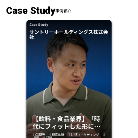
Case Study
事例紹介
Case Study
サントリーホールディングス株式会
社
【飲料・食品業界】「時
代にフィットした形にビ
ジネスを変革」。サント
# CX開発
# 顧客体験
# LINEマーケティング
#
LINE
# CRM