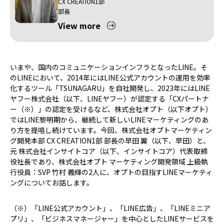
CX CREATION1部
部長
View more
いまや、国内のコミュニケーションインフラとなったLINE。そ
のLINEにおいて、2014年にはLINE公式アカウントの運用を効率
化するツール「TSUNAGARU」を自社開発し、2023年にはLINE
ヤフー株式会社（以下、LINEヤフー）が認定する「CXパートナ
ー（※）」の認定を受けるなど、株式会社オプト（以下オプト）
ではLINE黎明期から、継続して新しいLINEマーケティングのあ
り方を提唱し続けています。今回、株式会社オプトマーケティン
グ開発本部 CX CREATION1部 部長の早田 翼（以下、早田）と、
元 株式会社インサイトコア（以下、インサイトコア）代表取締
役社長であり、株式会社オプト マーケティング開発領域 上級執
行役員：SVP 竹村 義輝の2人に、オプトの目指すLINEマーケティ
ングについてお話します。
（※）「LINE公式アカウント」、「LINE広告」、「LINEミニア
プリ」、「ビジネスマネージャー」を中心としたLINEサービスを