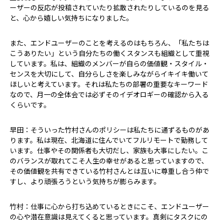
ーザーの反応が投稿されていたり拡散されたりしているのを見る
と、心から嬉しい気持ちになりました。
また、エンドユーザーのことを考えるのはもちろん、「私たちは
こうありたい」という自分たちの働くスタンスも組織として重視
しています。私は、組織のメンバーが自らの価値観・スタイル・
センスを大切にして、自分らしさを楽しみながらイキイキ働いて
ほしいと考えています。それは私たちの部署の重要なキーワード
なので、月一の全体会では必ずそのイデオロギーの確認から入る
くらいです。
早田：そういった竹村さんのポリシーは私たちに通ずるものがあ
ります。私は現在、北海道に住んでいてフルリモートで勤務して
います。仕事やその関係者も大切だし、家族も大事にしたい。こ
のバランスが取れてこそ人生の幸せがあると思っていますので、
その価値観を共有できている竹村さんとは互いに尊重し合う仲で
すし、より頑張ろうという気持ちが膨らみます。
竹村：仕事に心から打ち込めているときにこそ、エンドユーザー
の心や潜在意識は見えてくると思っています。真剣にタスクにの