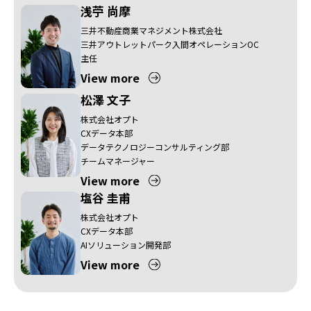
浅苧 尚摩
三井不動産商業マネジメント株式会社
三井アウトレットパーク入間オペレーションOC
主任
View more
松澤 文子
株式会社オプト
CXデータ本部
データテクノロジーコンサルティング部
チームマネージャー
View more
塩谷 圭甫
株式会社オプト
CXデータ本部
AIソリューション開発部
View more