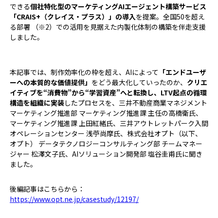
できる
個社特化型のマーケティングAIエージェント構築サービス
「CRAIS+（クレイス・プラス）」の導入
を提案。全国50を超え
る部署 （※2）での活用を見据えた内製化体制の構築を伴走支援
しました。
本記事では、制作効率化の枠を超え、AIによって
「エンドユーザ
ーへの本質的な価値提供」
をどう最大化していったのか、
クリエ
イティブを“消費物”から“学習資産”へと転換し、LTV起点の循環
構造を組織に実装
したプロセスを、三井不動産商業マネジメント
マーケティング推進部 マーケティング推進課 主任の高橋衛氏、
マーケティング推進課 上田紅緒氏、三井アウトレットパーク入間
オペレーションセンター 浅苧尚摩氏、株式会社オプト（以下、
オプト） データテクノロジーコンサルティング部 チームマネー
ジャー 松澤文子氏、AIソリューション開発部 塩谷圭甫氏に聞き
ました。
後編記事はこちらから：
https://www.opt.ne.jp/casestudy/12197/