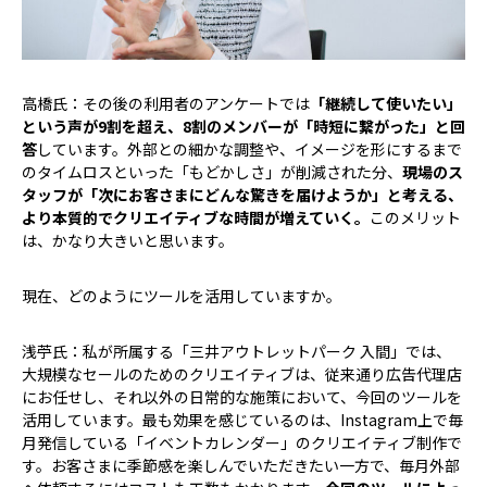
高橋氏：その後の利用者のアンケートでは
「継続して使いたい」
という声が9割を超え、8割のメンバーが「時短に繋がった」と回
答
しています。外部との細かな調整や、イメージを形にするまで
のタイムロスといった「もどかしさ」が削減された分、
現場のス
タッフが「次にお客さまにどんな驚きを届けようか」と考える、
より本質的でクリエイティブな時間が増えていく。
このメリット
は、かなり大きいと思います。
――現在、どのようにツールを活用していますか。
浅苧氏：私が所属する「三井アウトレットパーク 入間」では、
大規模なセールのためのクリエイティブは、従来通り広告代理店
にお任せし、それ以外の日常的な施策において、今回のツールを
活用しています。最も効果を感じているのは、Instagram上で毎
月発信している「イベントカレンダー」のクリエイティブ制作で
す。お客さまに季節感を楽しんでいただきたい一方で、毎月外部