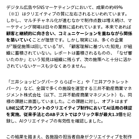
デジタル広告やSNSマーケティングにおいて、成果の約49%
（※1）はクリエイティブの質に左右されるといわれています。
しかし、マルチチャネル化が進むなかで制作点数は増え続け、マ
ーケティング現場は日々の業務に追われています。本来であれば
顧客と継続的に向き合い、コミュニケーションを重ねながら関係
を築いていく
ことが理想です。しかし現実には、多くの企業
が“販促施策は回している”が、「顧客理解に基づいた知見」が組
織に蓄積されていない。レポートは蓄積されるものの、「なぜ響
いたのか」という知見は組織に残らず、次の施策へと十分に活か
されていないケースも少なくありません。
「三井ショッピングパーク ららぽーと」や「三井アウトレット
パーク」など、全国で多くの施設を運営する三井不動産商業マネ
ジメント株式会社（以下、三井不動産商業マネジメント）も、同
様の課題に直面していました。この課題に対し、オプトはまず
LINE公式アカウントのクリエイティブ制作においてAI活用の検証
を実施。従来手法とのABテストではクリック率が最大1.3倍
を記
録し、AIクリエイティブの有効性を確認しました。
この結果を踏まえ、各施設の担当者自身がクリエイティブを制作