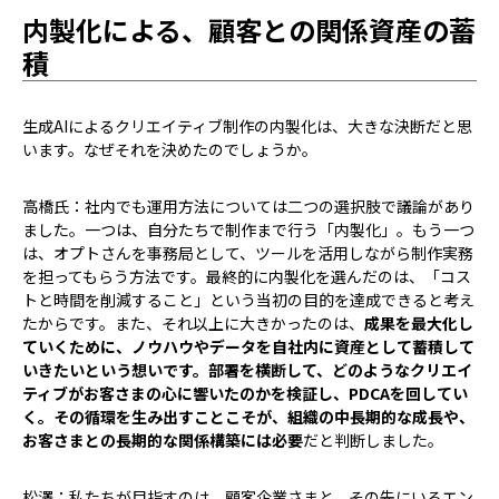
内製化による、顧客との関係資産の蓄
積
――生成AIによるクリエイティブ制作の内製化は、大きな決断だと思
います。なぜそれを決めたのでしょうか。
高橋氏：社内でも運用方法については二つの選択肢で議論があり
ました。一つは、自分たちで制作まで行う「内製化」。もう一つ
は、オプトさんを事務局として、ツールを活用しながら制作実務
を担ってもらう方法です。最終的に内製化を選んだのは、「コス
トと時間を削減すること」という当初の目的を達成できると考え
たからです。また、それ以上に大きかったのは、
成果を最大化し
ていくために、ノウハウやデータを自社内に資産として蓄積して
いきたいという想いです。部署を横断して、どのようなクリエイ
ティブがお客さまの心に響いたのかを検証し、PDCAを回してい
く。その循環を生み出すことこそが、組織の中長期的な成長や、
お客さまとの長期的な関係構築には必要
だと判断しました。
松澤：私たちが目指すのは、顧客企業さまと、その先にいるエン