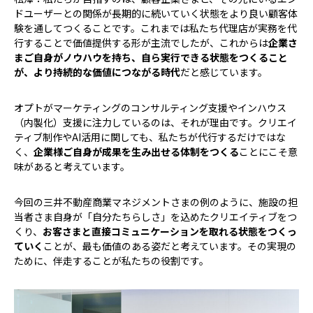
ドユーザーとの関係が長期的に続いていく状態をより良い顧客体
験を通してつくることです。これまでは私たち代理店が実務を代
行することで価値提供する形が主流でしたが、これからは
企業さ
まご自身がノウハウを持ち、自ら実行できる状態をつくること
が、より持続的な価値につながる時代
だと感じています。
オプトがマーケティングのコンサルティング支援やインハウス
（内製化）支援に注力しているのは、それが理由です。クリエイ
ティブ制作やAI活用に関しても、私たちが代行するだけではな
く、
企業様ご自身が成果を生み出せる体制をつくる
ことにこそ意
味があると考えています。
今回の三井不動産商業マネジメントさまの例のように、施設の担
当者さま自身が「自分たちらしさ」を込めたクリエイティブをつ
くり、
お客さまと直接コミュニケーションを取れる状態をつくっ
ていく
ことが、最も価値のある姿だと考えています。その実現の
ために、伴走することが私たちの役割です。