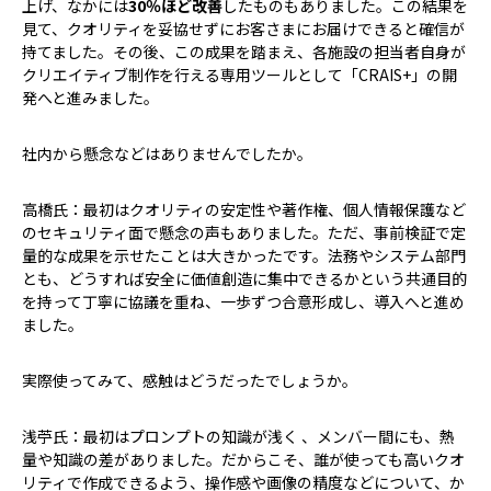
上げ、なかには
30％ほど改善
したものもありました。この結果を
見て、クオリティを妥協せずにお客さまにお届けできると確信が
持てました。その後、この成果を踏まえ、各施設の担当者自身が
クリエイティブ制作を行える専用ツールとして「CRAIS+」の開
発へと進みました。
――社内から懸念などはありませんでしたか。
高橋氏：最初はクオリティの安定性や著作権、個人情報保護など
のセキュリティ面で懸念の声もありました。ただ、事前検証で定
量的な成果を示せたことは大きかったです。法務やシステム部門
とも、どうすれば安全に価値創造に集中できるかという共通目的
を持って丁寧に協議を重ね、一歩ずつ合意形成し、導入へと進め
ました。
――実際使ってみて、感触はどうだったでしょうか。
浅苧氏：最初はプロンプトの知識が浅く 、メンバー間にも、熱
量や知識の差がありました。だからこそ、誰が使っても高いクオ
リティで作成できるよう、操作感や画像の精度などについて、か