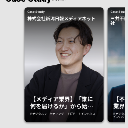
Case Study
Case Study
株式会社新潟日報メディアネット
三井不
社
【メディア業界】「誰に
【不
何を届けるか」から始め
業界
た再設計。100万PVで停
創型
# デジタルマーケティング
# LTV
# インハウス
# デジタ
インハウス
滞したメディアを成長軌
の進
道へ導く「自走組織」の
る状