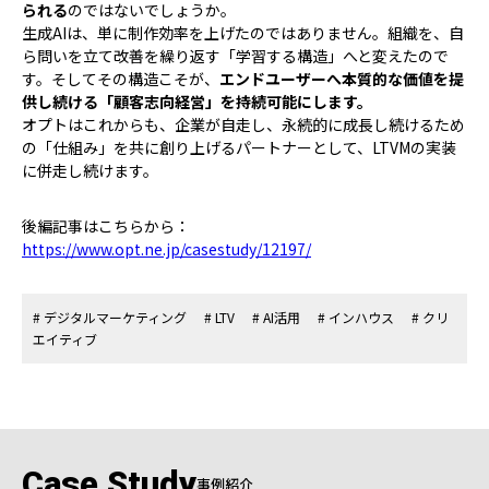
られる
のではないでしょうか。
生成AIは、単に制作効率を上げたのではありません。組織を、自
ら問いを立て改善を繰り返す「学習する構造」へと変えたので
す。そしてその構造こそが、
エンドユーザーへ本質的な価値を提
供し続ける「顧客志向経営」を持続可能にします。
オプトはこれからも、企業が自走し、永続的に成長し続けるため
の「仕組み」を共に創り上げるパートナーとして、LTVMの実装
に併走し続けます。
後編記事はこちらから：
https://www.opt.ne.jp/casestudy/12197/
# デジタルマーケティング
# LTV
# AI活用
# インハウス
# クリ
エイティブ
Case Study
事例紹介