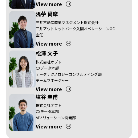
View more
浅苧 尚摩
三井不動産商業マネジメント株式会社
三井アウトレットパーク入間オペレーションOC
主任
View more
松澤 文子
株式会社オプト
CXデータ本部
データテクノロジーコンサルティング部
チームマネージャー
View more
塩谷 圭甫
株式会社オプト
CXデータ本部
AIソリューション開発部
View more