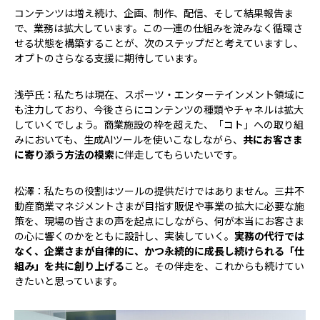
コンテンツは増え続け、企画、制作、配信、そして結果報告ま
で、業務は拡大しています。この一連の仕組みを淀みなく循環さ
せる状態を構築することが、次のステップだと考えていますし、
オプトのさらなる支援に期待しています。
浅苧氏：私たちは現在、スポーツ・エンターテインメント領域に
も注力しており、今後さらにコンテンツの種類やチャネルは拡大
していくでしょう。商業施設の枠を超えた、「コト」への取り組
みにおいても、生成AIツールを使いこなしながら、
共にお客さま
に寄り添う方法の模索
に伴走してもらいたいです。
松澤：私たちの役割はツールの提供だけではありません。三井不
動産商業マネジメントさまが目指す販促や事業の拡大に必要な施
策を、現場の皆さまの声を起点にしながら、何が本当にお客さま
の心に響くのかをともに設計し、実装していく。
実務の代行では
なく、企業さまが自律的に、かつ永続的に成長し続けられる「仕
組み」を共に創り上げる
こと。その伴走を、これからも続けてい
きたいと思っています。