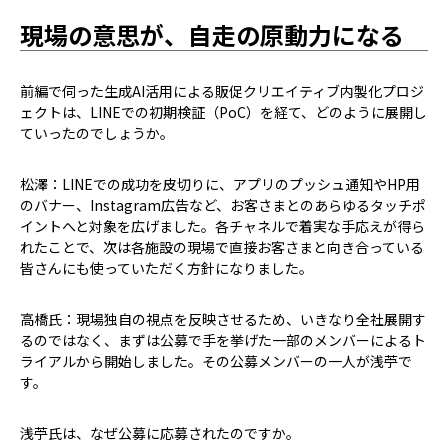
現場の意思が、自走の原動力になる
――前編で伺った生成AI活用による販促クリエイティブ内製化プロジ
ェクトは、LINEでの初期検証（PoC）を経て、どのように展開し
ていったのでしょうか。
松澤：LINEでの成功を皮切りに、アプリのプッシュ通知やHP用
のバナー、Instagram広告など、お客さまとのあらゆるタッチポ
イントへと対象を広げました。各チャネルで着実な手応えが得ら
れたことで、次は各施設の現場で直接お客さまと向き合っている
皆さんにも使っていただく方針になりました。
高橋氏：現場独自の視点を反映させるため、いきなり全社展開す
るのではなく、まずは公募で手を挙げた一部のメンバーによるト
ライアルから開始しました。その公募メンバーの一人が浅苧で
す。
――浅苧氏は、なぜ公募に応募されたのですか。