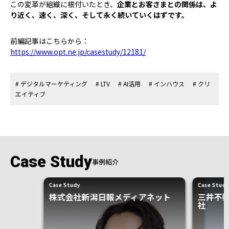
この変革が組織に根付いたとき、
企業とお客さまとの関係は、よ
り近く、速く、深く、そして永く続いていくはずです。
前編記事はこちらから：
https://www.opt.ne.jp/casestudy/12181/
# デジタルマーケティング
# LTV
# AI活用
# インハウス
# クリ
エイティブ
Case Study
事例紹介
Case Study
Case Study
株式会社新潟日報メディアネット
三井不
社