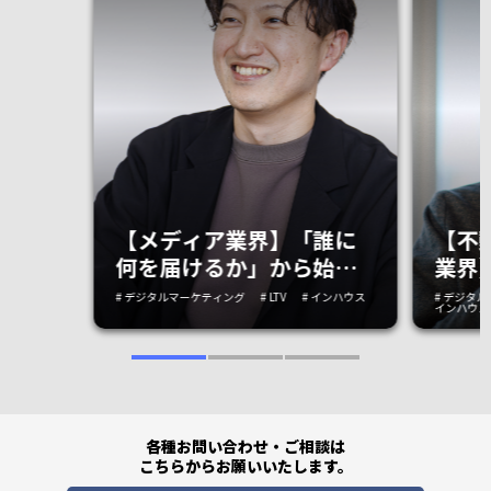
【メディア業界】「誰に
【不
何を届けるか」から始め
業界
た再設計。100万PVで停
は“
# デジタルマーケティング
# LTV
# インハウス
# デジタ
インハウス
滞したメディアを成長軌
顧客
道へ導く「自走組織」の
だっ
つくり方
各種お問い合わせ・ご相談は
こちらからお願いいたします。