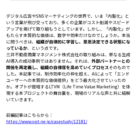
デジタル広告やSNSマーケティングの世界で、いま「内製化」と
いう言葉が飛び交っており、多くの企業がコスト削減やスピード
アップを掲げて取り組もうとしています。しかし、「内製化」が
もたらす本質的な価値は、数字や効率だけなのでしょうか。本当
に問うべきは、
組織が自律的に学習し、意思決定できる状態にな
っているか
、という点です。
三井不動産商業マネジメント株式会社の取り組みは、単なる生成
AI導入の成功事例ではありません。それは、
外部パートナーとの
関係を再定義し、組織の自律度を高めていくプロセス
そのもので
した。本記事では、制作効率化の枠を超え、AIによって「エンド
ユーザーへの本質的な価値提供」をどう最大化させていったの
か。オプトが提唱するLTVM（Life Time Value Marketing）を体
現する本プロジェクトの舞台裏を、現場のリアルな声と共に紐解
いていきます。
前編記事はこちらから：
https://www.opt.ne.jp/casestudy/12181/