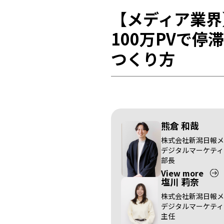
【メディア業界
100万PVで
つくり方
熊倉 和哉
株式会社新潟日報メ
デジタルマーケティ
部長
View more
塩川 莉奈
株式会社新潟日報メ
デジタルマーケティ
主任