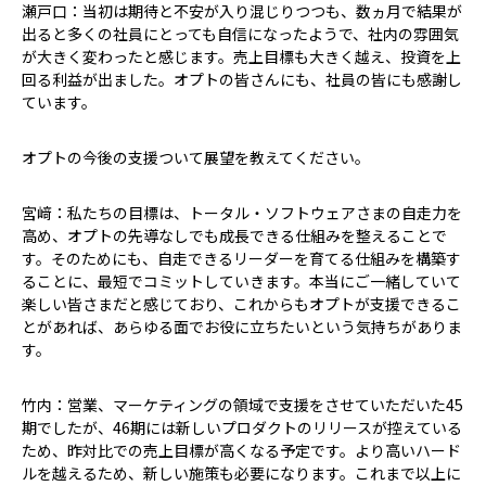
瀬戸口：当初は期待と不安が入り混じりつつも、数ヵ月で結果が
出ると多くの社員にとっても自信になったようで、社内の雰囲気
が大きく変わったと感じます。売上目標も大きく越え、投資を上
回る利益が出ました。オプトの皆さんにも、社員の皆にも感謝し
ています。
――オプトの今後の支援ついて展望を教えてください。
宮﨑：私たちの目標は、トータル・ソフトウェアさまの自走力を
高め、オプトの先導なしでも成長できる仕組みを整えることで
す。そのためにも、自走できるリーダーを育てる仕組みを構築す
ることに、最短でコミットしていきます。本当にご一緒していて
楽しい皆さまだと感じており、これからもオプトが支援できるこ
とがあれば、あらゆる面でお役に立ちたいという気持ちがありま
す。
竹内：営業、マーケティングの領域で支援をさせていただいた45
期でしたが、46期には新しいプロダクトのリリースが控えている
ため、昨対比での売上目標が高くなる予定です。より高いハード
ルを越えるため、新しい施策も必要になります。これまで以上に