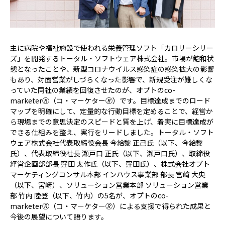
主に病院や福祉施設で使われる栄養管理ソフト「カロリーシリー
ズ」を開発するトータル・ソフトウェア株式会社。市場が飽和状
態となったことや、新型コロナウイルス感染症の感染拡大の影響
もあり、対面営業がしづらくなった影響で、新規受注が難しくな
っていた同社の業績を回復させたのが、オプトのco-
marketer🄬（コ・マーケター🄬）です。目標達成までのロード
マップを明確にして、定量的な行動目標を定めることで、経営か
ら現場までの意思決定のスピードと質を上げ、着実に目標達成が
できる仕組みを整え、実行をリードしました。トータル・ソフト
ウェア株式会社代表取締役会長 今給黎 正己氏（以下、今給黎
氏）、代表取締役社長 瀬戸口 正氏（以下、瀬戸口氏）、取締役
経営企画部部長 窪田 太作氏（以下、窪田氏）、株式会社オプト
マーケティングコンサル本部 インハウス事業部 部長 宮﨑 大央
（以下、宮﨑）、ソリューション営業本部 ソリューション営業
部 竹内 陸登（以下、竹内）の5名が、オプトのco-
marketer🄬（コ・マーケター🄬）による支援で得られた成果と
今後の展望について語ります。