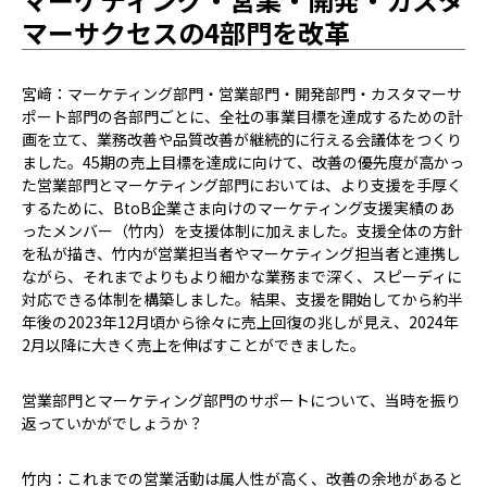
マーサクセスの4部門を改革
宮﨑：マーケティング部門・営業部門・開発部門・カスタマーサ
ポート部門の各部門ごとに、全社の事業目標を達成するための計
画を立て、業務改善や品質改善が継続的に行える会議体をつくり
ました。45期の売上目標を達成に向けて、改善の優先度が高かっ
た営業部門とマーケティング部門においては、より支援を手厚く
するために、BtoB企業さま向けのマーケティング支援実績のあ
ったメンバー（竹内）を支援体制に加えました。支援全体の方針
を私が描き、竹内が営業担当者やマーケティング担当者と連携し
ながら、それまでよりもより細かな業務まで深く、スピーディに
対応できる体制を構築しました。結果、支援を開始してから約半
年後の2023年12月頃から徐々に売上回復の兆しが見え、2024年
2月以降に大きく売上を伸ばすことができました。
――営業部門とマーケティング部門のサポートについて、当時を振り
返っていかがでしょうか？
竹内：これまでの営業活動は属人性が高く、改善の余地があると