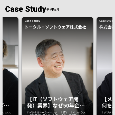
Case Study
事例紹介
Case Study
Case Study
トータル・ソフトウェア株式会社
株式会
】
【メ
【IT（ソフトウェア開
ば間
何を
発）業界】なぜ50年企業
一段
た再設
は再成長できたのか。“組
 インハウス
# デジタ
# デジタルマーケティング
# LTV
# インハウス
# 経営コンサルティング
# データ運用