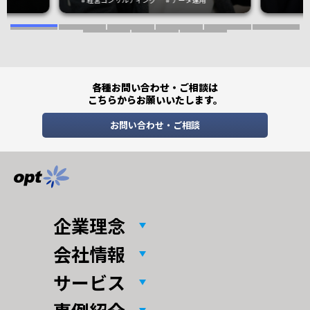
を目
滞し
織の接続”から始まった経
を決
道へ
営改革
価値
つく
“伴走
の支援
各種お問い合わせ・ご相談は
こちらからお願いいたします。
お問い合わせ・ご相談
企業理念
会社情報
サービス