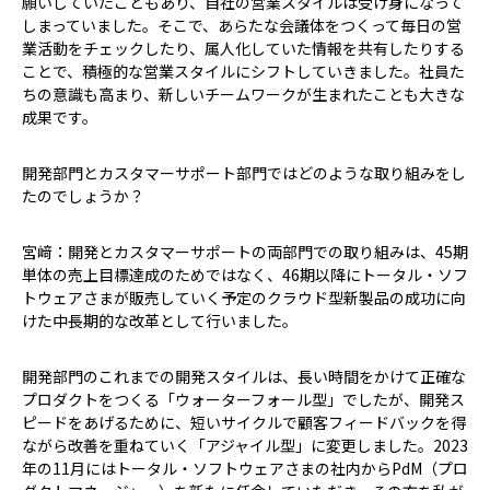
願いしていたこともあり、自社の営業スタイルは受け身になって
しまっていました。そこで、あらたな会議体をつくって毎日の営
業活動をチェックしたり、属人化していた情報を共有したりする
ことで、積極的な営業スタイルにシフトしていきました。社員た
ちの意識も高まり、新しいチームワークが生まれたことも大きな
成果です。
――開発部門とカスタマーサポート部門ではどのような取り組みをし
たのでしょうか？
宮﨑：開発とカスタマーサポートの両部門での取り組みは、45期
単体の売上目標達成のためではなく、46期以降にトータル・ソフ
トウェアさまが販売していく予定のクラウド型新製品の成功に向
けた中長期的な改革として行いました。
開発部門のこれまでの開発スタイルは、長い時間をかけて正確な
プロダクトをつくる「ウォーターフォール型」でしたが、開発ス
ピードをあげるために、短いサイクルで顧客フィードバックを得
ながら改善を重ねていく「アジャイル型」に変更しました。2023
年の11月にはトータル・ソフトウェアさまの社内からPdM（プロ