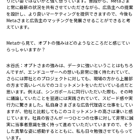
りたい姿ではないかと強く想っています。普段から、Metaさま
と常に最新の状況を共有させていただきながら、広告主への提案
を設計し、より良いマーケティングを提供できますので、今後も
Metaさまと広告主のマッチングを発展させることができると考
えています。
――Metaから見て、オプトの強みはどのようなところだと感じてい
らっしゃいますか？
水谷氏：オプトさまの強みは、データに強いということはもちろ
んですが、エンドユーザーへの想いも非常に強く持たれていて、
さらには弊社とのプロジェクトに対しても、現場の方から上層部
の方まで高いレベルでのコミットメントをいただいている点だと
思います。例えば、シンガポールに同行いただいた際も、その時
に議論していたことを翌週には実践されていて、スピード感や実
行力に驚きました。私自身さまざまな広告代理店と仕事をしてい
ますが、他社と比較してもこのコミットメントの高さは凄いと感
じています。社員の皆さんが 一つひとつの仕事に対して非常に誠
実に当事者意識を強く持って進めていただいていますので、そう
した真摯な姿に感動するとともに、私も日々勉強させてもらって
います。