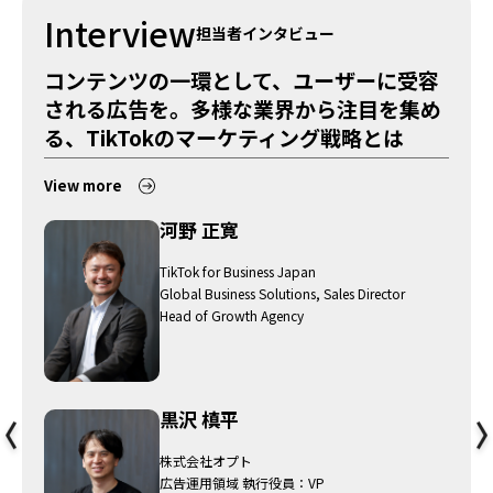
Interview
担当者インタビュー
コンテンツの一環として、ユーザーに受容
される広告を。多様な業界から注目を集め
る、TikTokのマーケティング戦略とは
View more
河野 正寛
TikTok for Business Japan
Global Business Solutions, Sales Director
Head of Growth Agency
黒沢 槙平
株式会社オプト
広告運用領域 執行役員：VP