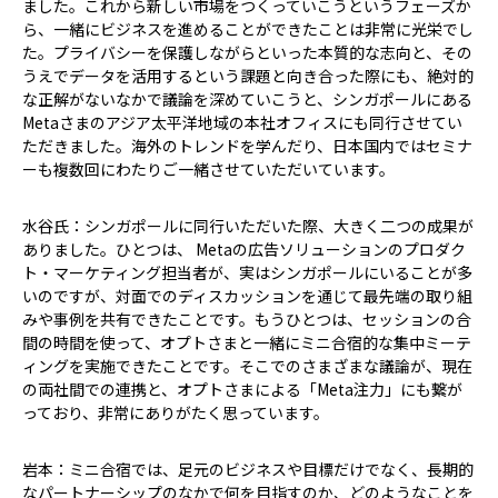
ました。これから新しい市場をつくっていこうというフェーズか
ら、一緒にビジネスを進めることができたことは非常に光栄でし
た。プライバシーを保護しながらといった本質的な志向と、その
うえでデータを活用するという課題と向き合った際にも、絶対的
な正解がないなかで議論を深めていこうと、シンガポールにある
Metaさまのアジア太平洋地域の本社オフィスにも同行させてい
ただきました。海外のトレンドを学んだり、日本国内ではセミナ
ーも複数回にわたりご一緒させていただいています。
水谷氏：シンガポールに同行いただいた際、大きく二つの成果が
ありました。ひとつは、 Metaの広告ソリューションのプロダク
ト・マーケティング担当者が、実はシンガポールにいることが多
いのですが、対面でのディスカッションを通じて最先端の取り組
みや事例を共有できたことです。もうひとつは、セッションの合
間の時間を使って、オプトさまと一緒にミニ合宿的な集中ミーテ
ィングを実施できたことです。そこでのさまざまな議論が、現在
の両社間での連携と、オプトさまによる「Meta注力」にも繋が
っており、非常にありがたく思っています。
岩本：ミニ合宿では、足元のビジネスや目標だけでなく、長期的
なパートナーシップのなかで何を目指すのか、どのようなことを