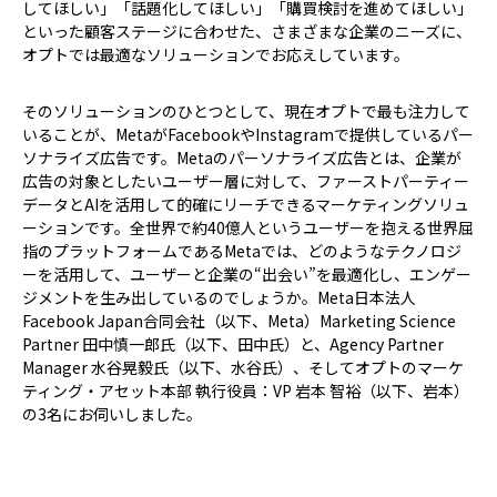
してほしい」「話題化してほしい」「購買検討を進めてほしい」
といった顧客ステージに合わせた、さまざまな企業のニーズに、
オプトでは最適なソリューションでお応えしています。
そのソリューションのひとつとして、現在オプトで最も注力して
いることが、MetaがFacebookやInstagramで提供しているパー
ソナライズ広告です。Metaのパーソナライズ広告とは、企業が
広告の対象としたいユーザー層に対して、ファーストパーティー
データとAIを活用して的確にリーチできるマーケティングソリュ
ーションです。全世界で約40億人というユーザーを抱える世界屈
指のプラットフォームであるMetaでは、どのようなテクノロジ
ーを活用して、ユーザーと企業の“出会い”を最適化し、エンゲー
ジメントを生み出しているのでしょうか。Meta日本法人
Facebook Japan合同会社（以下、Meta）Marketing Science
Partner 田中慎一郎氏（以下、田中氏）と、Agency Partner
Manager 水谷晃毅氏（以下、水谷氏）、そしてオプトのマーケ
ティング・アセット本部 執行役員：VP 岩本 智裕（以下、岩本）
の3名にお伺いしました。