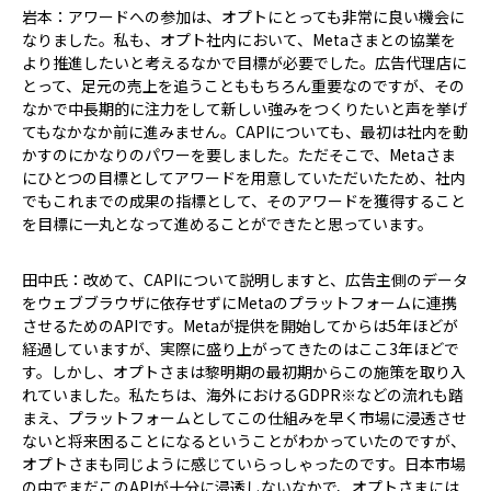
岩本：アワードへの参加は、オプトにとっても非常に良い機会に
なりました。私も、オプト社内において、Metaさまとの協業を
より推進したいと考えるなかで目標が必要でした。広告代理店に
とって、足元の売上を追うことももちろん重要なのですが、その
なかで中長期的に注力をして新しい強みをつくりたいと声を挙げ
てもなかなか前に進みません。CAPIについても、最初は社内を動
かすのにかなりのパワーを要しました。ただそこで、Metaさま
にひとつの目標としてアワードを用意していただいたため、社内
でもこれまでの成果の指標として、そのアワードを獲得すること
を目標に一丸となって進めることができたと思っています。
田中氏：改めて、CAPIについて説明しますと、広告主側のデータ
をウェブブラウザに依存せずにMetaのプラットフォームに連携
させるためのAPIです。Metaが提供を開始してからは5年ほどが
経過していますが、実際に盛り上がってきたのはここ3年ほどで
す。しかし、オプトさまは黎明期の最初期からこの施策を取り入
れていました。私たちは、海外におけるGDPR※などの流れも踏
まえ、プラットフォームとしてこの仕組みを早く市場に浸透させ
ないと将来困ることになるということがわかっていたのですが、
オプトさまも同じように感じていらっしゃったのです。日本市場
の中でまだこのAPIが十分に浸透しないなかで、オプトさまには