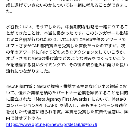
成し遂げていきたいのかについても一緒に考えることができまし
た。
水谷氏：はい、そうでしたね。中長期的な戦略を一緒に立てるこ
とができたことは、本当に良かったです。このシンガポール出張
とミニ合宿が行われたのは、昨年10月にMeta主催のアワードで
オプトさまがCAPI部門賞※を受賞した直後だったのですが、次
の年のアワードに向けてどのようなアクションをしていこうか、
オプトさまとMetaの掛け算でどのような強みをつくっていこう
かを議論する良いタイミングで、その後の取り組みに向けた良い
流れにつながりました。
※CAPI部門賞：Metaが標榜・推奨する主要なビジネス領域にお
いて、優れた業績を納めたパートナー企業を顕彰することを目的
に設立された「Meta Agency First Awards」において、Metaの
コンバージョンAPI（CAPI）を導入し、最もキャンペーン最適化
を促した代理店に贈られる賞。本賞を受賞した広告代理店は、国
内ではオプトのみ。
https://www.opt.ne.jp/news/pr/detail/id=5279