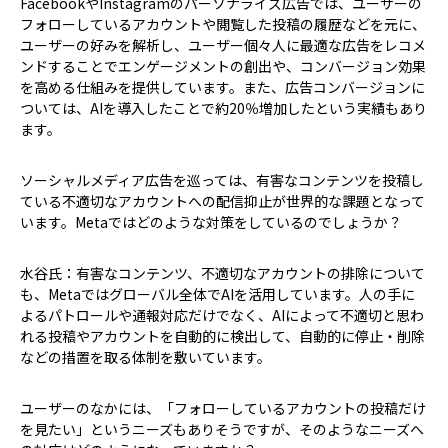
FacebookやInstagramのパーソナライズ広告では、ユーザーの
フォローしているアカウントや閲覧した投稿の履歴などを元に、
ユーザーの好みを解析し、ユーザー個々人に最適な広告をレコメ
ンドすることでエンゲージメントの創出や、コンバージョン効果
を高める仕組みを提供しています。また、広告コンバージョンに
ついては、AIを導入したことで約20％増加したという実績もあり
ます。
――ソーシャルメディア広告を巡っては、有害なコンテンツを投稿し
ている不適切なアカウントへの配信抑止が世界的な課題となって
います。Metaではどのような対策をしているのでしょうか？
水谷氏：有害なコンテンツ、不適切なアカウントの排除について
も、Metaではグローバル全体でAIを活用しています。人の手に
よるパトロールや通報対応だけでなく、AIによって不適切と思わ
れる投稿やアカウントを自動的に検出して、自動的に停止・削除
などの措置を取る体制を敷いています。
――ユーザーのなかには、「フォローしているアカウントの投稿だけ
を見たい」というニーズもありそうですが、そのようなニーズへ