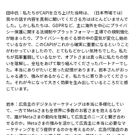
田中氏：私たちがCAPIを立ち上げた当時は、（日本市場では）
我々の話す内容を真剣に聞いてくださる方はほとんどいませんで
した。しかし私たちは、GDPRなど、主に海外を中心にプライバ
シー保護に関する法規制やプラットフォーマー主導での規制強化
が始まったり、プライバシーをめぐる世の中の空気が変化し始め
ているなかで、このCAPIがこれから確実に重要になるということ
がわかっていましたので、とてももどかしい気持ちでした。私た
ちが孤軍奮闘しているなかで、オプトさまは真っ先に私たちの想
いを理解し、全社をあげて取り組んでくださったパートナーでし
た。本当にありがたいと思った記憶があります。岩本さんがおっ
しゃる通り、強みがあるからこそ、私たちに寄り添ってくださっ
た。それが今になって大きく効果を生み出しているところだと感
じています。
岩本：広告主のデジタルマーケティングは本当に多様化してい
て、一方でMetaさまも全世界に多数のお客さまを抱えるなか
で、誰がMetaさまの動向を理解して広告主のニーズと繋ぎ合わ
せるのか。Metaさまの強みを活かして広告主に本当に必要なマ
ーケティングをどう提供するのかを考えるのが、広告代理店のあ