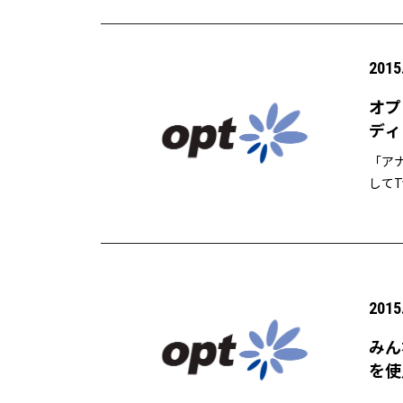
2015
オプ
ディ
「ア
してT
2015
みん
を使
品プ