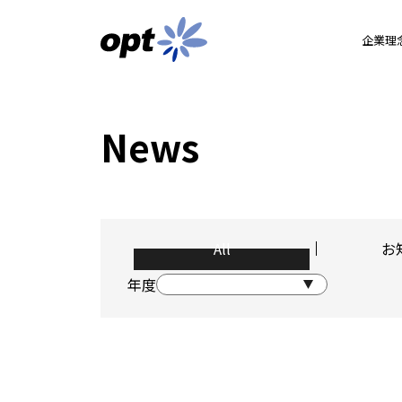
企業理
News
All
お
年度