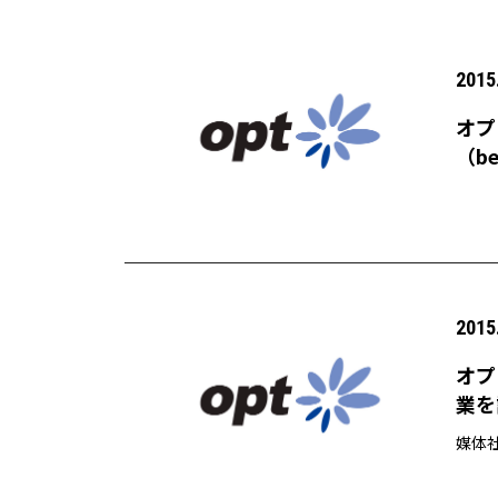
2015
オプ
（b
2015
オプ
業を
媒体