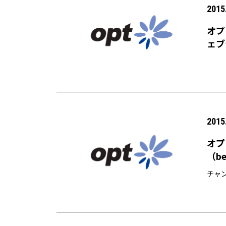
2015
オプ
ェブ
始
2015
オプ
（b
チャ