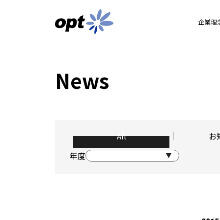
企業理
News
All
お
年度