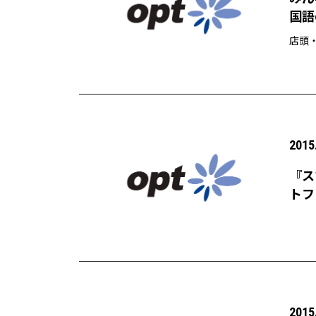
国語
イク
店頭
2015
『ス
トフ
2015