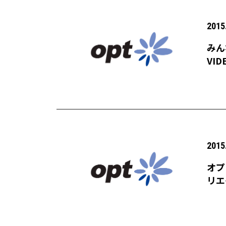
2015
みん
VID
催！
2015
オプ
リエ
2,