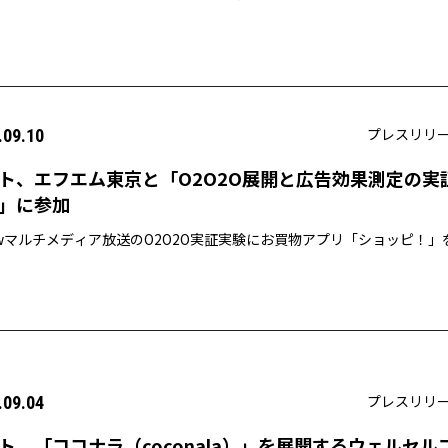
を開発・提供へ 〜
プレスリリ
.09.10
ト、エフエム東京と「O2O2O展開と広告効果測定の実
」に参加
owマルチメディア放送のO2O2O実証実験にお買物アプリ「ショッピ！」
プレスリリ
.09.04
ト、「ココナラ（coconala）」を展開するウェルセル