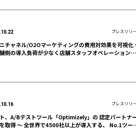
プレスリリ
.10.22
ニチャネル/O2Oマーケティングの費用対効果を可視化 
舗側の導入負荷が少なく店舗スタッフオペレーションが
タンな、 「実店舗来店/購買計測及びオファー管理・発
テム」を10月22日より 先行販売開始。同時に、広告/販
動のPDCAサイクル最適化支援を強化〜
プレスリリ
.10.16
ト、A/Bテストツール「Optimizely」の 認定パートナ
を取得 〜 全世界で4500社以上が導入する、 No.1ツー
用したサービス提供を開始 〜