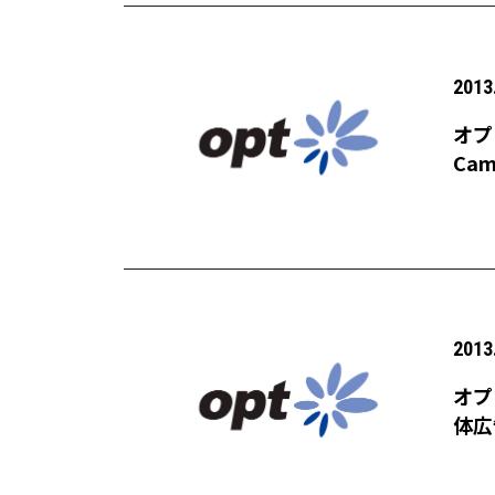
2013
オプ
Ca
2013
オプ
体広
てを
年内