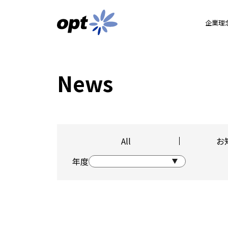
企業理
News
All
お
年度