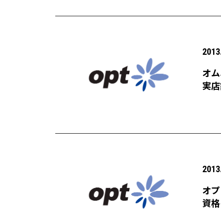
2013
オム
実店
カン
シス
促活
2013
オプ
資格
を活