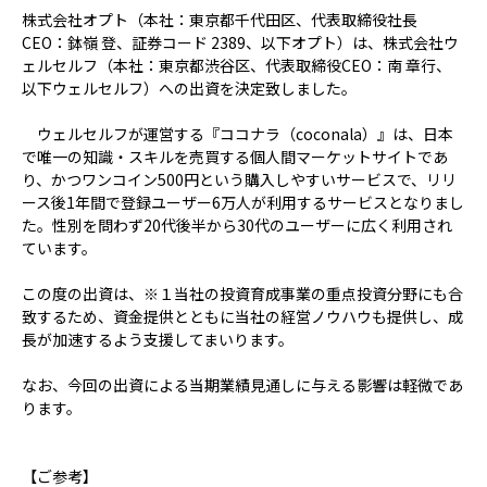
株式会社オプト（本社：東京都千代田区、代表取締役社長
CEO：鉢嶺 登、証券コード 2389、以下オプト）は、株式会社ウ
ェルセルフ（本社：東京都渋谷区、代表取締役CEO：南 章行、
以下ウェルセルフ）への出資を決定致しました。
ウェルセルフが運営する『ココナラ（coconala）』は、日本
で唯一の知識・スキルを売買する個人間マーケットサイトであ
り、かつワンコイン500円という購入しやすいサービスで、リリ
ース後1年間で登録ユーザー6万人が利用するサービスとなりまし
た。性別を問わず20代後半から30代のユーザーに広く利用され
ています。
この度の出資は、※１当社の投資育成事業の重点投資分野にも合
致するため、資金提供とともに当社の経営ノウハウも提供し、成
長が加速するよう支援してまいります。
なお、今回の出資による当期業績見通しに与える影響は軽微であ
ります。
【ご参考】