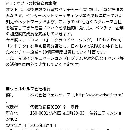
※1：オプトの投資育成事業
オプトは、積極果敢で有望なベンチャー企業に対し、資金提供の
みならず、インターネットマーケティング業界で長年培ってきた
知見やネットワークおよび、これまで 40 社近くのグループ会社
を運営してきた経営ノウハウを積極的に提供し、ベンチャー企業
の加速度的成長を支援していきます。
今年度は、「コマース」「クラウドソーシング」「Edu×Tech」
「アドテク」を重点投資分野とし、日本およびAPAC を中心とし
たベンチャー企業へ10億円程度出資していく計画です。
また、今後インキュベーションプログラムや対外的なイベント等
の活動を国内外で実施していく予定です。
■ウェルセルフ会社概要
商号 ：株式会社ウェルセルフ［ http://www.welself.com/
］
代表者 ：代表取締役(CEO) 南 章行
所在地 ：150-0031 渋谷区桜丘町29-33 渋谷三信マンショ
ン402
設立年月日：2012年1月4日