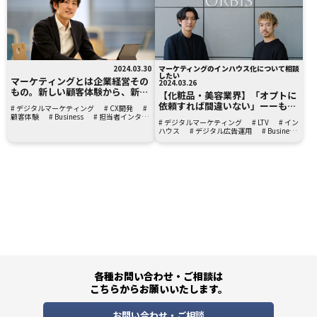
2024.03.30
マーケティングのインハウス化について相談
したい
マーケティングとは企業経営その
2024.03.26
もの。新しい顧客体験から、新た
【化粧品・美容業界】「オプトに
な市場を創出する新時代のマーケ
依頼すれば間違いない」ーーもう
# デジタルマーケティング
# CX開発
#
ティング戦略
一段上のマーケティングを目指
顧客体験
# Business
# 担当者インタビ
# デジタルマーケティング
# LTV
# イン
ュー
し、インハウス化を決断。「人を
ハウス
# デジタル広告運用
# Business
軸とした価値提供」を実感し
た、“伴走パートナー”オプトの支
援
各種お問い合わせ・ご相談は
こちらからお願いいたします。
お問い合わせ・ご相談