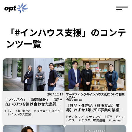
「#インハウス支援」のコンテ
ンツ一覧
2024.12.17
マーケティングのインハウス化について相談
したい
「ノウハウ」「課題抽出」「実行
2025.08.26
力」の3つを掛け合わせた良質な
【食品・化粧品（健康食品）業
支援を提供。マーケティング市場
界】わずか1年でEC事業の業績が
# LTV
# Business
# 担当者インタビュー
の需給不均衡を整える「opt
約31倍に改善！オプトとインハウ
# インハウス支援
spring」による、新しい支援のカ
# デジタルマーケティング
# LTV
# イン
ス化を見据えた組織改革と利益創
ハウス
# デジタル広告運用
# Business
タチ
出