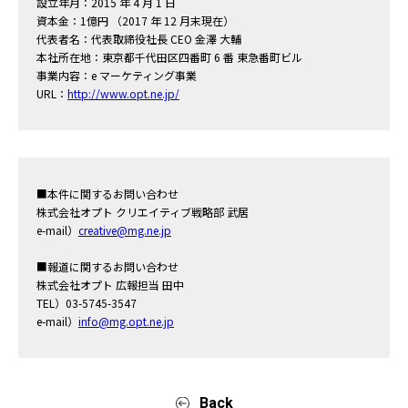
設立年月：2015 年 4 月 1 日
資本金：1億円 （2017 年 12 月末現在）
代表者名：代表取締役社長 CEO 金澤 大輔
本社所在地：東京都千代田区四番町 6 番 東急番町ビル
事業内容：e マーケティング事業
URL：
http://www.opt.ne.jp/
■本件に関するお問い合わせ
株式会社オプト クリエイティブ戦略部 武居
e-mail）
creative@mg.ne.jp
■報道に関するお問い合わせ
株式会社オプト 広報担当 田中
TEL）03-5745-3547
e-mail）
info@mg.opt.ne.jp
Back