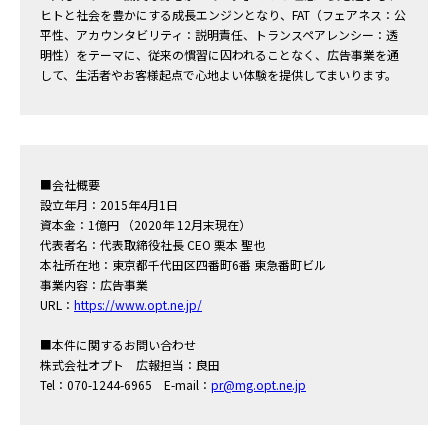
ヒトと社会を豊かにする成長エンジンとなり、FAT（フェアネス：公
平性、アカウンタビリティ：説明責任、トランスペアレンシー：透
明性）をテーマに、従来の慣習に囚われることなく、広告事業を通
して、生活者やお客様起点で心地よい体験を提供してまいります。
■会社概要
設立年月：2015年4月1日
資本金：1億円 （2020年 12月末現在）
代表者名：代表取締役社長 CEO 栗本 聖也
本社所在地：東京都千代田区四番町6番 東急番町ビル
事業内容：広告事業
URL：
https://www.opt.ne.jp/
■本件に関するお問い合わせ
株式会社オプト 広報担当：良田
Tel：070-1244-6965 E-mail：
pr@mg.opt.ne.jp