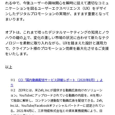
れる中で、今後ユーザーの興味関心を瞬時に捉えて適切なコミュ
ニケーションを図るユーザーエクスペリエンス（UX）をデザイ
ンしたデジタルプロモーションの実現が、ますます重要となって
まいります。
オプトは、これまで培ったデジタルマーケティングの知見とノウ
ハウの礎の上で、変化の激しい市場の状況に合わせて新たなテク
ノロジーを柔軟に取り入れながら、UXを踏まえた設計と運用力
で、クライアント様のプロモーション効果を最大化させるご支援
をいたします。
以上
※1
CCI「国内動画配信サービス詳細レポート（2020年8月）」よ
り
※2 ZEFRとは、米Zefr, Inc.が提供する動画広告向けのソリューシ
ョン。YouTubeにアップロードされている動画の内容を、AIを用い
て独自に解析し、コンテンツ連動型で動画広告を配信できる。Zefr,
Inc.は、YouTube/Facebookオフィシャルパートナーに認定されてい
る。2021年4月に、三井物産株式会社との資本業務提携により、日