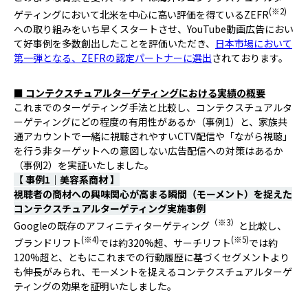
(※2)
ゲティングにおいて北米を中心に高い評価を得ているZEFR
への取り組みをいち早くスタートさせ、YouTube動画広告におい
て好事例を多数創出したことを評価いただき、
日本市場において
第一弾となる、ZEFRの認定パートナーに選出
されております。
■ コンテクスチュアルターゲティングにおける実績の概要
これまでのターゲティング手法と比較し、コンテクスチュアルタ
ーゲティングにどの程度の有用性があるか（事例1）と、家族共
通アカウントで一緒に視聴されやすいCTV配信や「ながら視聴」
を行う非ターゲットへの意図しない広告配信への対策はあるか
（事例2）を実証いたしました。
【 事例1｜美容系商材 】
視聴者の商材への興味関心が高まる瞬間（モーメント）を捉えた
コンテクスチュアルターゲティング実施事例
（※3）
Googleの既存のアフィニティターゲティング
と比較し、
(※4)
(※5)
ブランドリフト
では約320%超、サーチリフト
では約
120%超と、ともにこれまでの行動履歴に基づくセグメントより
も伸長がみられ、モーメントを捉えるコンテクスチュアルターゲ
ティングの効果を証明いたしました。