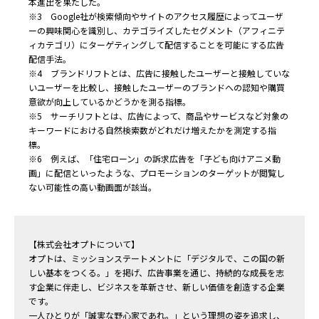
本進出を果たした。
※3 Google社が検索傾向やサイトのアクセス履歴によってユーザ
ーの興味関心を識別し、カテゴライズしたセグメント（アフィニテ
ィカテゴリ）にターゲティングして配信することを可能にする広告
配信手法。
※4 ブランドリフトとは、広告に接触したユーザーと接触していな
いユーザーを比較し、接触したユーザーのブランドへの認知や購買
意欲が向上しているかどうかを測る指標。
※5 サーチリフトとは、広告によって、商品やサービスなど対象の
キーワードにおける自然検索数がどれだけ増えたかを測定する指
標。
※6 例えば、「住宅ローン」の訴求広告を「子ども向けアニメ動
画」に配信といったような、プロモーションのターゲットが閲覧し
ない可能性の高い動画面が該当。
【株式会社オプトについて】
オプトは、ミッションステートメントに「デジタルで、この国の新
しい基本をつくる。」を掲げ、広告事業を通じ、持続的な成長を志
す企業に伴走し、ビジネスを革新させ、新しい価値を創造する企業
です。
一人ひとりが「誠実な野心家であれ。」という理想の姿を追求し、