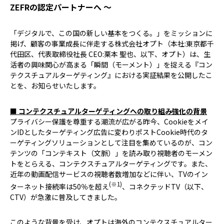
ZEFRの認定パートナーへ 〜
「デジタルで、この国の新しい基本をつくる。」をミッションに
掲げ、顧客の事業成長に伴走する株式会社オプト（本社:東京都千
代田区、代表取締役社長 CEO:栗本 聖也、以下、オプト）は、生
活者の興味関心が高まる「瞬間（モーメント）」を捉える『コン
テクスチュアルターゲティング』における実証結果を公開したこ
とを、お知らせいたします。
■ コンテクスチュアルターゲティングへの取り組み強化の背景
プライバシー保護を尊重する潮流が広がる昨今、Cookieをメイ
ンIDとしたターゲティング広告に変わりポストCookie時代のタ
ーゲティングソリューションとして注目を集めているのが、コン
テンツの「コンテキスト（文脈）」を読み取り視聴者のモーメン
トをとらえる、コンテクスチュアルターゲティングです。また、
近年の動画配信サービスの視聴者数増加などに伴い、TVのイン
(※1)
ターネット接続率は50％を超え
、コネクテッドTV（以下、
CTV）が急激に普及してきました。
このような背景を受け、オプトは海外のコンテクスチュアルター