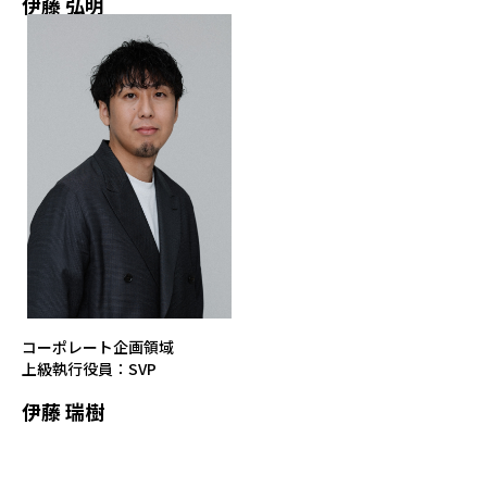
伊藤 弘明
コーポレート企画領域
上級執行役員：SVP
伊藤 瑞樹