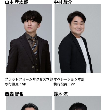
山本 孝太郎
中村 駿介
プラットフォームサクセス本部
オペレーション本部
執行役員：VP
執行役員：VP
西森 智也
鈴木 涼