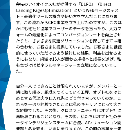
弁先のアイオイクス社が提供する『DLPO』（Direct
Landing Page Optimization）というWebページのテス
ト・最適化ツールの概念や使い方を学んだことにありま
す。この流れからCRO事業を立ち上げたのですが、このほ
かにも他社と協業でユーザーのデータを扱ったり、入力フ
ォームの最適化によってコンバージョンレートを向上させ
たりと、さまざまな関連ソリューションを探してきては組
み合わせ、お客さまに提供していました。お客さまに継続
的に使っていただけるよう検討した結果、利益を出せるよ
うにもなり、組織は15人が関わる規模へと成長を遂げ、私
も気づけばゼネラルマネージャーの立場になっていまし
た。
自分一人でできることは限られていますが、メンバーと一
緒に取り組み、組織をつくっていく工程、オプト社をはじ
めとする代理店や仕入れ先とどう付き合っていくのか、こ
れらを一通り経験できたことは私のキャリアにとって大き
な経験でした。その後、クロスフィニティ社はオプト社に
再吸収されることとなり、その後、私たちはオプト社のデ
ータインテリジェンスチームに合流、AIソリューション開
発部と名を変え、いまに至りますが、この時の事業を一定