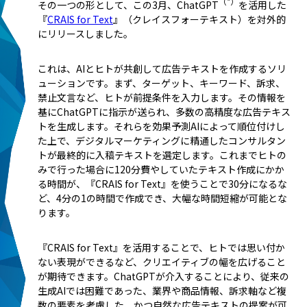
（*）
その一つの形として、この3月、ChatGPT
を活用した
『
CRAIS for Text
』（クレイスフォーテキスト）を対外的
にリリースしました。
これは、AIとヒトが共創して広告テキストを作成するソリ
ューションです。まず、ターゲット、キーワード、訴求、
禁止文言など、ヒトが前提条件を入力します。その情報を
基にChatGPTに指示が送られ、多数の高精度な広告テキス
トを生成します。それらを効果予測AIによって順位付けし
た上で、デジタルマーケティングに精通したコンサルタン
トが最終的に入稿テキストを選定します。これまでヒトの
みで行った場合に120分費やしていたテキスト作成にかか
る時間が、『CRAIS for Text』を使うことで30分になるな
ど、4分の1の時間で作成でき、大幅な時間短縮が可能とな
ります。
『CRAIS for Text』を活用することで、ヒトでは思い付か
ない表現ができるなど、クリエイティブの幅を広げること
が期待できます。ChatGPTが介入することにより、従来の
生成AIでは困難であった、業界や商品情報、訴求軸など複
数の要素を考慮した、かつ自然な広告テキストの提案が可