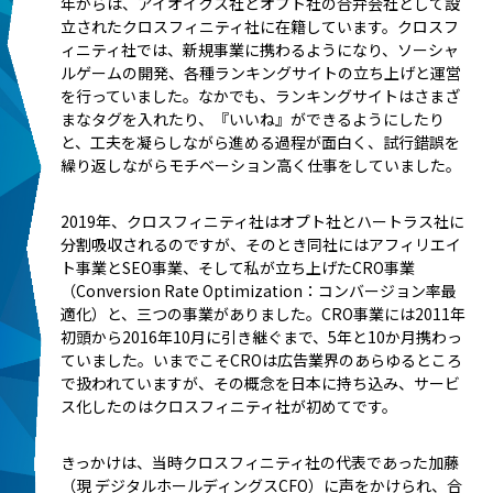
年からは、アイオイクス社とオプト社の合弁会社として設
立されたクロスフィニティ社に在籍しています。クロスフ
ィニティ社では、新規事業に携わるようになり、ソーシャ
ルゲームの開発、各種ランキングサイトの立ち上げと運営
を行っていました。なかでも、ランキングサイトはさまざ
まなタグを入れたり、『いいね』ができるようにしたり
と、工夫を凝らしながら進める過程が面白く、試行錯誤を
繰り返しながらモチベーション高く仕事をしていました。
2019年、クロスフィニティ社はオプト社とハートラス社に
分割吸収されるのですが、そのとき同社にはアフィリエイ
ト事業とSEO事業、そして私が立ち上げたCRO事業
（Conversion Rate Optimization：コンバージョン率最
適化）と、三つの事業がありました。CRO事業には2011年
初頭から2016年10月に引き継ぐまで、5年と10か月携わっ
ていました。いまでこそCROは広告業界のあらゆるところ
で扱われていますが、その概念を日本に持ち込み、サービ
ス化したのはクロスフィニティ社が初めてです。
きっかけは、当時クロスフィニティ社の代表であった加藤
（現 デジタルホールディングスCFO）に声をかけられ、合