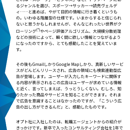
るジャンルを選び、スポーツ→サッカー→読売ヴェルデ
ィ……と進めば、やがて目的の情報に行き着くというも
の。いわゆる階層型の仕様です。いまからすると信じられ
ないと思うかもしれませんが、そんなじれったい世界がク
(*)
ローリング
やページ評価アルゴリズム、大規模分散処理
などの技術によって、瞬く間に欲しい情報とつながるよう
になったのですから、とても感動したことを覚えていま
す。
その後もGmailしかりGoogle Mapしかり、真新しいサービ
スがどんどんリリースされ、広告の領域にも検索連動型広
告が登場します。ユーザーが入力したキーワードに関係す
る内容が表示されるこの広告はユーザーが求めている情報
と近く、言ってしまえば、うっとうしくない。むしろ、知
りたかった商品やサービスを知ることができます。それま
で広告を意識することはなかったのですが、「こういう広
告の出し方ができるんだ」と、感動したものです。
オプト社に入社したのは、転職エージェントからの紹介が
きっかけです。新卒で入ったコンサルティング会社を1年で