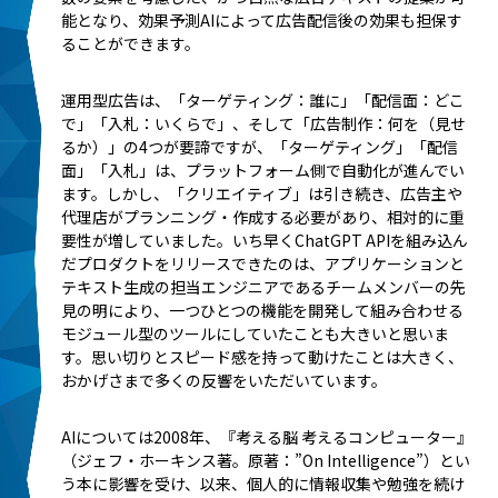
能となり、効果予測AIによって広告配信後の効果も担保す
ることができます。
運用型広告は、「ターゲティング：誰に」「配信面：どこ
で」「入札：いくらで」、そして「広告制作：何を（見せ
るか）」の4つが要諦ですが、「ターゲティング」「配信
面」「入札」は、プラットフォーム側で自動化が進んでい
ます。しかし、「クリエイティブ」は引き続き、広告主や
代理店がプランニング・作成する必要があり、相対的に重
要性が増していました。いち早くChatGPT APIを組み込ん
だプロダクトをリリースできたのは、アプリケーションと
テキスト生成の担当エンジニアであるチームメンバーの先
見の明により、一つひとつの機能を開発して組み合わせる
モジュール型のツールにしていたことも大きいと思いま
す。思い切りとスピード感を持って動けたことは大きく、
おかげさまで多くの反響をいただいています。
AIについては2008年、『考える脳 考えるコンピューター』
（ジェフ・ホーキンス著。原著：”On Intelligence”）とい
う本に影響を受け、以来、個人的に情報収集や勉強を続け