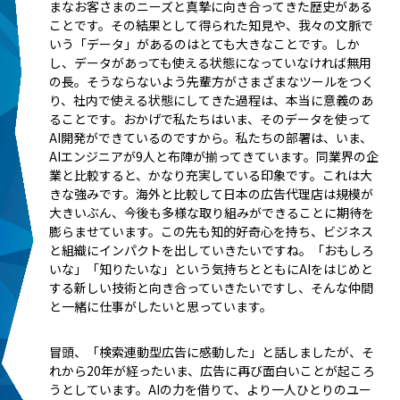
まなお客さまのニーズと真摯に向き合ってきた歴史がある
ことです。その結果として得られた知見や、我々の文脈で
いう「データ」があるのはとても大きなことです。しか
し、データがあっても使える状態になっていなければ無用
の長。そうならないよう先輩方がさまざまなツールをつく
り、社内で使える状態にしてきた過程は、本当に意義のあ
ることです。おかげで私たちはいま、そのデータを使って
AI開発ができているのですから。私たちの部署は、いま、
AIエンジニアが9人と布陣が揃ってきています。同業界の企
業と比較すると、かなり充実している印象です。これは大
きな強みです。海外と比較して日本の広告代理店は規模が
大きいぶん、今後も多様な取り組みができることに期待を
膨らませています。この先も知的好奇心を持ち、ビジネス
と組織にインパクトを出していきたいですね。「おもしろ
いな」「知りたいな」という気持ちとともにAIをはじめと
する新しい技術と向き合っていきたいですし、そんな仲間
と一緒に仕事がしたいと思っています。
冒頭、「検索連動型広告に感動した」と話しましたが、そ
れから20年が経ったいま、広告に再び面白いことが起ころ
うとしています。AIの力を借りて、より一人ひとりのユー