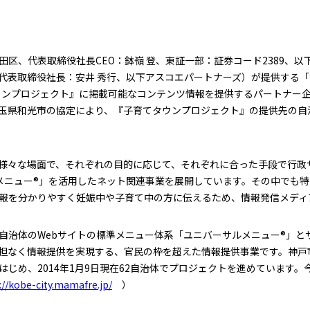
区、代表取締役社長CEO：鉢嶺 登、東証一部：証券コード2389、
代表取締役社長：安井 秀行、以下アスコエパートナーズ）が提供する
タウンプロジェクト』に掲載可能なコンテンツ情報を提供するパートナー
玉県和光市の協定により、『子育てタウンプロジェクト』の提供先の自
様々な場面で、それぞれの目的に応じて、それぞれに合った手段で行政
メニュー®」を活用したネット関連事業を展開しています。その中でも
報を分かりやすく妊娠中や子育て中の方に伝えるため、情報発信メディ
自治体のWebサイトの標準メニュー体系「ユニバーサルメニュー®」と
担なく情報提供を実現する、官民の枠を超えた情報提供事業です。神戸
じめ、2014年1月9日現在62自治体でプロジェクトを進めています
://kobe-city.mamafre.jp/
）