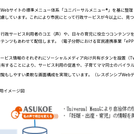
Webサイトの標準メニュー体系「ユニバーサルメニュー®」を基に整
配慮しています。これにより市民にとって行政サービスが今以上に、見
、行政サービス利用者のコエ（声）や、日々の育児に役立つコンテンツ
ンツもあわせて配信します。（電子分野における官民連携事業「ePPP※」の実現
ビス情報のそれぞれにソーシャルメディア向け共有ボタンを設置（Twitte
共有することにより、サービス利用の促進や、子育てママ同士のバイラ
覧もしやすい柔軟な画面構成を実現しています。（レスポンシブWeb
用イメージ図