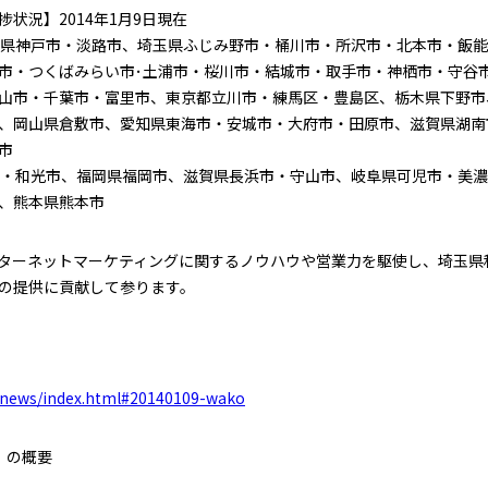
状況】2014年1月9日現在
庫県神戸市・淡路市、埼玉県ふじみ野市・桶川市・所沢市・北本市・飯
市・つくばみらい市･土浦市・桜川市・結城市・取手市・神栖市・守谷
山市・千葉市・富里市、東京都立川市・練馬区・豊島区、栃木県下野市
、岡山県倉敷市、愛知県東海市・安城市・大府市・田原市、滋賀県湖南
市
市・和光市、福岡県福岡市、滋賀県長浜市・守山市、岐阜県可児市・美
、熊本県熊本市
ターネットマーケティングに関するノウハウや営業力を駆使し、埼玉県
の提供に貢献して参ります。
p/news/index.html#20140109-wako
』の概要