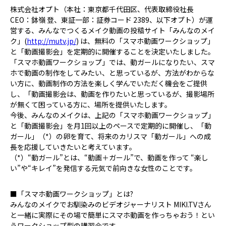
株式会社オプト（本社：東京都千代田区、代表取締役社長
CEO：鉢嶺 登、東証一部：証券コード 2389、以下オプト）が運
営する、みんなでつくるメイク動画の投稿サイト「みんなのメイ
ク」(
http://mutv.jp/
) は、無料の「スマホ動画ワークショップ」
と「動画撮影会」を定期的に開催することを決定いたしました。
「スマホ動画ワークショップ」では、動ガールになりたい、スマ
ホで動画の制作をしてみたい、と思っているが、方法がわからな
い方に、動画制作の方法を楽しく学んでいただく機会をご提供
し、「動画撮影会は、動画を作りたいと思っているが、撮影場所
が無くて困っている方に、場所を提供いたします。
今後、みんなのメイクは、上記の「スマホ動画ワークショップ」
と「動画撮影会」を月1回以上のペースで定期的に開催し、「動
ガール」（*）の卵を育て、将来のカリスマ「動ガール」への成
長を応援していきたいと考えています。
（*）“動ガール”とは、“動画＋ガール”で、動画を作って “楽し
い”や“キレイ”を発信する元気で前向きな女性のことです。
■「スマホ動画ワークショップ」とは?
みんなのメイクでお馴染みのビデオジャーナリスト MIKI.TVさん
と一緒に実際にその場で簡単にスマホ動画を作っちゃおう！とい
うワークショップ型の講習会です。