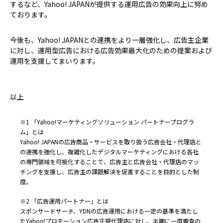
するなど、Yahoo! JAPANが提供する運用広告の効果向上に努め
ております。
今後も、Yahoo! JAPANとの連携をより一層強化し、広告主企業
に対し、運用型広告における広告効果最大化のための提案および
運用を支援してまいります。
以上
※1 「Yahoo!マーケティングソリューション パートナープログラ
ム」とは
Yahoo! JAPANの広告商品・サービスを取り扱う広告会社・代理店と
の連携を強化し、複雑化したデジタルマーケティングにおける各社
の専門領域を可視化することで、広告主と広告会社・代理店のマッ
チングを支援し、広告主の課題解決を促進することを目的とした制
度。
※2 「広告運用パートナー」とは
スポンサードサーチ、YDNの広告運用における一定の基準を満たし
たYahoo!プロモーション広告正規代理店に対し、半期に一度審査の