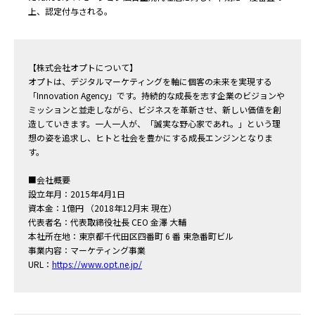
上、認定付与される。
【株式会社オプトについて】
オプトは、デジタルマーケティングを軸に個客の未来を実現する
「Innovation Agency」です。持続的な成長を志す企業のビジョンや
ミッションと並走しながら、ビジネスを革新させ、新しい価値を創
造していきます。一人一人が、「誠実な野心家であれ。」という理
想の姿を追求し、ヒトと社会を豊かにする成長エンジンとなりま
す。
■会社概要
設立年月：2015年4月1日
資本金：1億円 （2018年12月末 現在）
代表者名：代表取締役社長 CEO 金澤 大輔
本社所在地：東京都千代田区四番町 6 番 東急番町ビル
事業内容：マーケティング事業
URL：
https://www.opt.ne.jp/