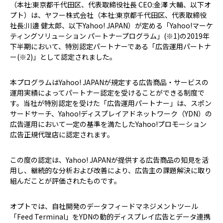
（本社:東京都千代田区、代表取締役社長 CEO:金澤 大輔、以下オ
プト）は、ヤフー株式会社（本社:東京都千代田区、代表取締役
社長:川邊 健太郎、以下Yahoo! JAPAN）が定める「Yahoo!マーケ
ティングソリューション パートナープログラム」(※1)の2019年
下半期において、特別認定パートナーである「広告運用パートナ
ー(※2)」として認定されました。
本プログラムはYahoo! JAPANが規定する広告商品・サービスの
運用実績によってパートナー認定を受けることができる制度で
す。当社が特別認定を受けた「広告運用パートナー」は、スポン
サードサーチ、Yahoo!ディスプレイアドネットワーク（YDN）の
広告運用において一定の基準を満たしたYahoo!プロモーション
広告正規代理店に認定されます。
この度の認定は、Yahoo! JAPANが提供する広告商品の知見を活
用し、継続的な分析および改善により、広告主の課題解決に取り
組んだことが評価されたものです。
オプトでは、自社開発のデータフィードマネジメントツール
「Feed Terminal」をYDNの動的ディスプレイ広告とデータ連携