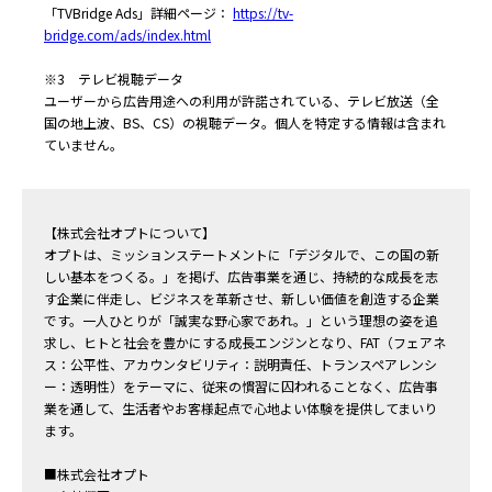
「TVBridge Ads」詳細ページ：
https://tv-
bridge.com/ads/index.html
※3 テレビ視聴データ
ユーザーから広告用途への利用が許諾されている、テレビ放送（全
国の地上波、BS、CS）の視聴データ。個人を特定する情報は含まれ
ていません。
【株式会社オプトについて】
オプトは、ミッションステートメントに「デジタルで、この国の新
しい基本をつくる。」を掲げ、広告事業を通じ、持続的な成長を志
す企業に伴走し、ビジネスを革新させ、新しい価値を創造する企業
です。一人ひとりが「誠実な野心家であれ。」という理想の姿を追
求し、ヒトと社会を豊かにする成長エンジンとなり、FAT（フェアネ
ス：公平性、アカウンタビリティ：説明責任、トランスペアレンシ
ー：透明性）をテーマに、従来の慣習に囚われることなく、広告事
業を通して、生活者やお客様起点で心地よい体験を提供してまいり
ます。
■株式会社オプト