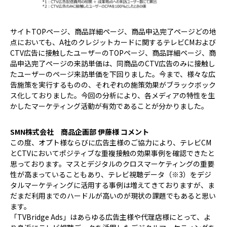
サイトTOPページ、商品詳細ページ、商品申込完了ページどの地
点においても、A社のクレジットカードに関するテレビCMおよび
CTV広告に接触したユーザーのTOPページ、商品詳細ページ、商
品申込完了ページの来訪単価は、同商品のCTV広告のみに接触し
たユーザーのページ来訪単価を下回りました。今まで、様々な広
告施策を実行するものの、それぞれの施策効果がブラックボック
ス化しておりました。今回の分析により、各メディアの特性を生
かしたマーケティング活動が有効であることが分かりました。
SMN株式会社 商品企画部 伊藤様 コメント
この度、オプト様ならびに広告主様のご協力により、テレビCM
とCTVにおいてポジティブな重複接触の効果事例を確認できたと
思っております。マスとデジタルのクロスマーケティングの重要
性が高まっていることもあり、テレビ視聴データ（※3）をデジ
タルマーケティングに活用する事例は増えてきておりますが、ま
だまだ利用までのハードルが高いのが現状の課題でもあると思い
ます。
「TVBridge Ads」はあらゆる広告主様や代理店様にとって、よ