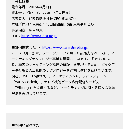
会社概要
設立年月：2015年4月1日
資本金：1億円 （2022年 12月末現在）
代表者名：代表取締役社長 CEO 栗本 聖也
本社所在地：東京都千代田区四番町6番 東急番町ビル
事業内容：広告事業
URL：
https://www.opt.ne.jp
■SMN株式会社 <
https://www.so-netmedia.jp/
2000年3月に設立。ソニーグループで培った技術力をベースに、マ
ーケティングテクノロジー事業を展開しています。「技術力によ
る、顧客のマーケティング課題の解決」を実現するため、ビッグデ
ータ処理と人工知能のテクノロジーを連携し進化を続けています。
現在、DSP「Logicad」、マーケティングAIプラットフォーム
「VALIS-Cockpit」、テレビ視聴データ広告配信サービス
「TVBridge」を提供するなど、マーケティングに関する様々な課題
解決を実現しています。
■お問い合わせ先